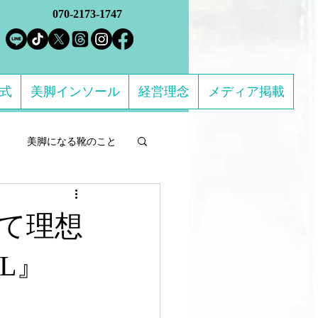
070-2173-1747
方式
美脚インソール
経営理念
メディア掲載
美脚になる靴のこと
ルフケア製品
て理想
になる 足のトラブル解決
L』
ススメの靴