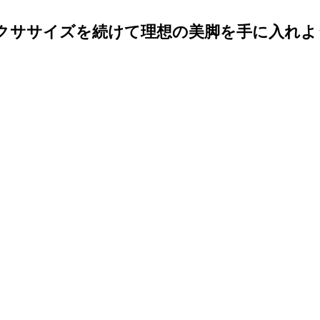
クササイズを続けて理想の美脚を手に入れよ
専門サロン体験談
美脚になる肌
美脚になる「食」
今
くのか？
お知らせ