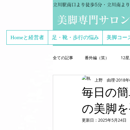
立川駅南口より徒歩5分・立川南より
​美脚専門サロ
Homeと経営者
足・靴・歩行の悩み
美脚コー
全ての記事
番外編（笑）
12
上野 由理
2018
芸能関係のお客様体験談
美脚専
毎日の簡
こどもの足
美脚になる サン
の美脚を
更新日：
2025年5月24日
美脚になる思考
美脚セミナー