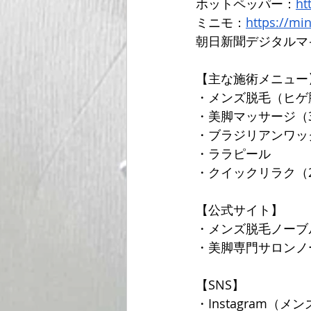
ホットペッパー：
ht
ミニモ：
https://mi
朝日新聞デジタルマ
【主な施術メニュー
・メンズ脱毛（ヒゲ脱
・美脚マッサージ（
・ブラジリアンワッ
・ララピール 
・クイックリラク（20
【公式サイト】 
・メンズ脱毛ノーブ
・美脚専門サロンノ
【SNS】 
・Instagram（メン