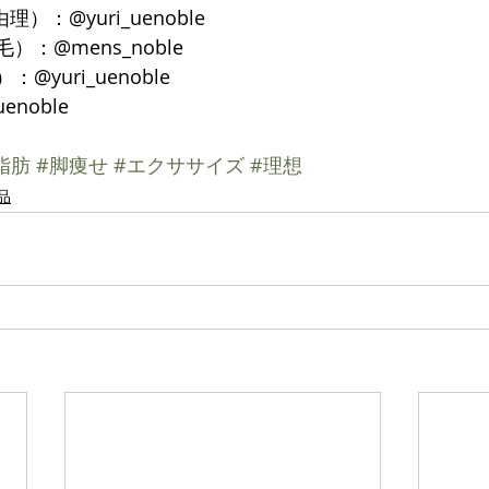
理）：@yuri_uenoble 
毛）：@mens_noble
@yuri_uenoble 
uenoble
脂肪
#脚痩せ
#エクササイズ
#理想
品