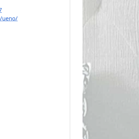
7
o/ueno/