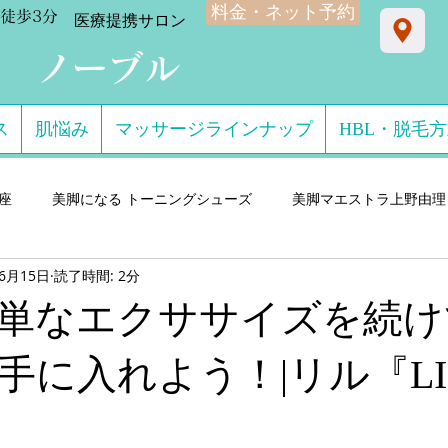
料金・ネット予約
徒歩3分
​医療提携サロン
ン ノーブル
ス
肌悩み
マッサージラインナップ
HBL・脱毛
星座
美脚になる トーニングシューズ
美脚マエストラ上野由理
年6月15日
読了時間: 2分
門サロン salon de consolare サロン・ド・コン
美脚になる セ
単なエクササイズを続け
ダル・ミュール
美脚になる ストッキング・フットウエア
美脚
手に入れよう！|リル『LI
 講演実績
美脚になる 雨・レインシューズ
デキるオトコにオ