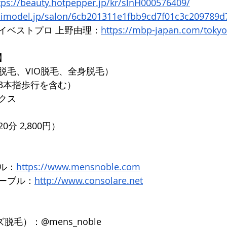
tps://beauty.hotpepper.jp/kr/slnH000576409/
nimodel.jp/salon/6cb201311e1fbb9cd7f01c3c209789d
イベストプロ 上野由理：
https://mbp-japan.com/toky
】 
毛、VIO脱毛、全身脱毛） 
3本指歩行を含む） 
クス 
分 2,800円）
ル：
https://www.mensnoble.com
ーブル：
http://www.consolare.net
ズ脱毛）：@mens_noble 