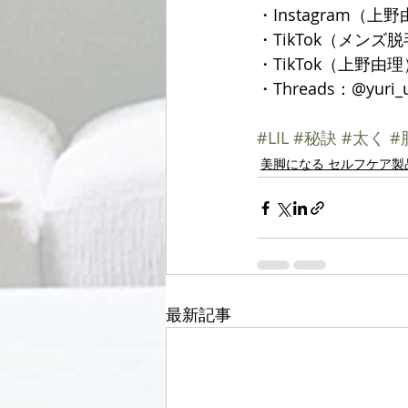
・Instagram（上野由
・TikTok（メンズ脱
・TikTok（上野由理）：
・Threads：@yuri_
#LIL
#秘訣
#太く
#
美脚になる セルフケア製
最新記事