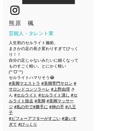
​熊原 楓
芸能人・タレント業
人生初のセルライト施術。
まさかの足の長さ変わりすぎてびっく
り！！
自分の足じゃないみたいに細くなって
ものすごく軽い。とにかく軽い
(‷ˊᗜˋ‷)
セルライトハマりそう😂
#美脚マエストラ
#美脚専門サロン
#
サロンドコンソラーレ
#上野由理
さ
ん
#セルライト
#セルライト潰し
#セ
ルライト除去
#美脚
#美脚マッサー
ジ
#私の中で
#勝手に
#神の手
#八王
子
#ビフォーアフターがすごい
#違いす
ぎて
#びっくり