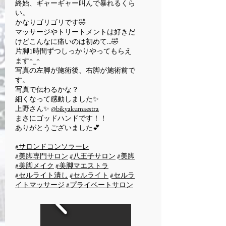
終始、ギャーギャー叫んで暴れるくら
い。
かなりゴリゴリです🤣
マッサージやトリートメントは好きだ
けどこんなに痛いのは初めて...🤣
片脚1時間ずつしっかりやってもらえ
ます^_^
写真の左脚が施術後、右脚が施術前で
す。
写真で伝わるかな？
細くなって感動しました✨
上野さん✨
@bikyakumaestra
まさにゴッドハンドです！！
ありがとうございました💕
#サロンドコンソラーレ
#美脚専門サロン
#八王子サロン
#美脚
#美脚メイク
#美脚マエストラ
#セルライト潰し
#セルライト
#セルラ
イトマッサージ
#プライベートサロン