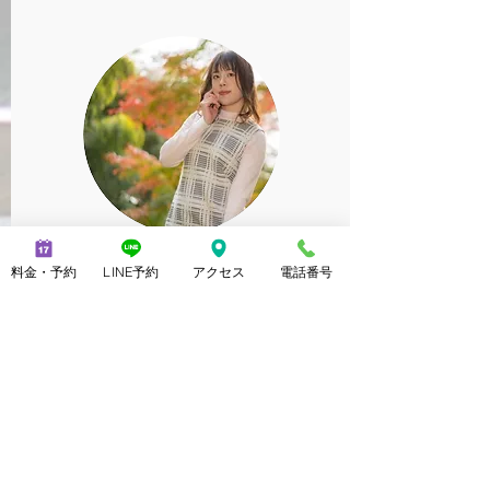
料金・予約
LINE予約
アクセス
電話番号
​神田 あずさ
イベコン・モデル
仕事でかなり疲れていたこともあり、
まだまだ連勤が続くので八王子まで足
を伸ばしてみました。180分という長
い時間ですが全身心地よい強めの圧で
しっかりほぐして頂きました！マッサ
ージが大好きでよく色んなサロンに行
きますが上野さん、かなりの腕前でし