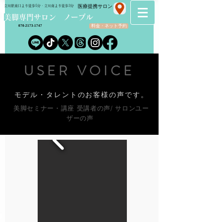
​医療提携サロン
立川駅南口より徒歩5分・立川南より徒歩3分
​美脚専門サロン ノーブル
料金・ネット予約
070-2173-1747
USER VOICE
モデル・タレントのお客様の声です。
美脚セミナー・講座 受講者の声
/
サロンユー
ザーの声