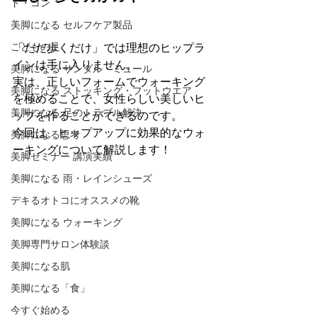
ド・コン
美脚になる セルフケア製品
こどもの足
「ただ歩くだけ」では理想のヒップラ
インは手に入りません。 
美脚になる サンダル・ミュール
実は、正しいフォームでウォーキング
美脚になる ストッキング・フットウエア
を極めることで、女性らしい美しいヒ
美脚になる 足のトラブル解決
ップを作ることができるのです。 
今回は、ヒップアップに効果的なウォ
美脚になる思考
ーキングについて解説します！
美脚セミナー 講演実績
美脚になる 雨・レインシューズ
デキるオトコにオススメの靴
美脚になる ウォーキング
美脚専門サロン体験談
美脚になる肌
美脚になる「食」
今すぐ始める