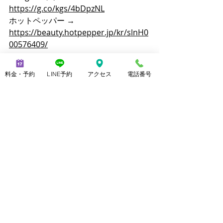
https://g.co/kgs/4bDpzNL
ホットペッパー → 
https://beauty.hotpepper.jp/kr/slnH0
00576409/
ミニモ
→
https://minimodel.jp/salon/6cb201
料金・予約
LINE予約
アクセス
電話番号
311e1fbb9cd7f01c3c209789d7
朝日新聞デジタルマイベストプロ上野
由理 
https://mbp-
japan.com/tokyo/ueno/
TEL：070-2173-1747
営業時間：11:00～21:00（最終受付
20:00）
【主な施術メニュー】
メンズ脱毛（ヒゲ脱毛、VIO脱毛、全身
脱毛）
美脚マッサージ（3本指歩行を含む）
ブラジリアンワックス