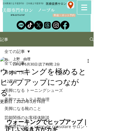
​医療提携サロン
立川駅南口より徒歩5分・立川南より徒歩3分
​美脚専門サロン ノーブル
料金・ネット予約
070-2173-1747
記事
全ての記事
上野 由理
全ての記事
2012年6月30日
読了時間: 2分
ウォーキングを極めると
番外編（笑）
ヒップアップにつなが
12星座
美脚になる トーニングシューズ
る。
美脚マエストラ上野由理
更新日：
2025年5月16日
美脚になる靴のこと
芸能関係のお客様体験談
ウォーキングでヒップアップ｜
美脚専門サロン salon de consolare サロン・
正しい歩き方がカギ