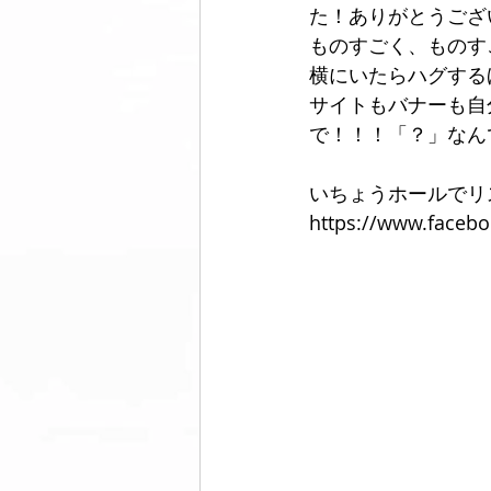
た！ありがとうござ
ものすごく、ものす
横にいたらハグする
美脚になる ウォーキング
美脚
サイトもバナーも自
で！！！「？」なん
コミュニティ
美脚は恋愛に効
いちょうホールでリ
https://www.faceb