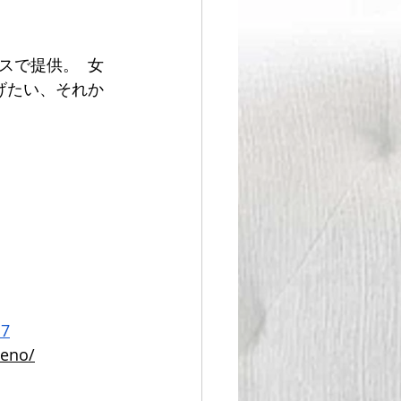
で提供。  女
げたい、それか
d7
ueno/