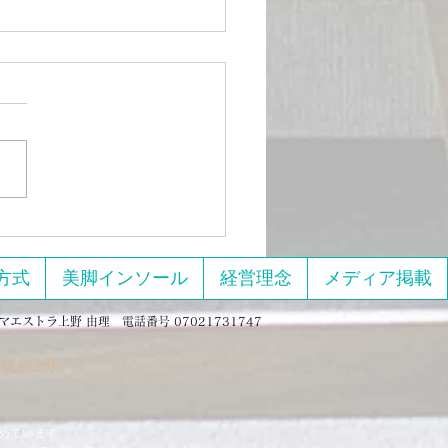
ちも 吹っ切れたタイトル
真で再出発
方式
美脚インソール
経営理念
メディア掲載
マエストラ上野 由理 電話番号 07021731747
徒歩3分
めています。