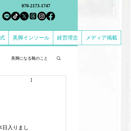
070-2173-1747
方式
美脚インソール
経営理念
メディア掲載
美脚になる靴のこと
ルフケア製品
になる 足のトラブル解決
本日入りまし
ススメの靴