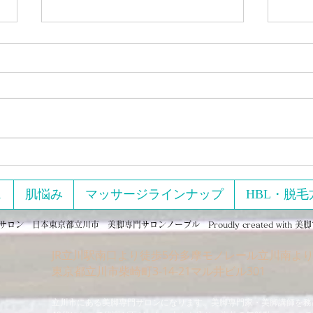
2月11日、13日開催美脚のた
めにエクササイズとマッサー
ジをしまくる回
【実績紹介】美脚のためにエクサ
サイズとマッサージをしまくる
90分！オンライン講座 「コロ
ナ太りが止まらない…」 「いろ
んなダイエットを試したけど続か
こっ
ない」 「ラクして、でもちゃん
と写
と痩せたい！」 そんな声に応
ス
肌悩み
マッサージラインナップ
HBL・脱毛
えて開催されたのが、 オンライ
ン単発講座 ...
ン 日本東京都立川市 美脚専門サロンノーブル Proudly created with
美脚
JR立川駅南口より徒歩5分多摩モノレール立川南より
​東京都立川市柴崎町3-14-21マル井ビル301
立川市にある美脚専門サロンになります。美脚専門家・美脚講師を務