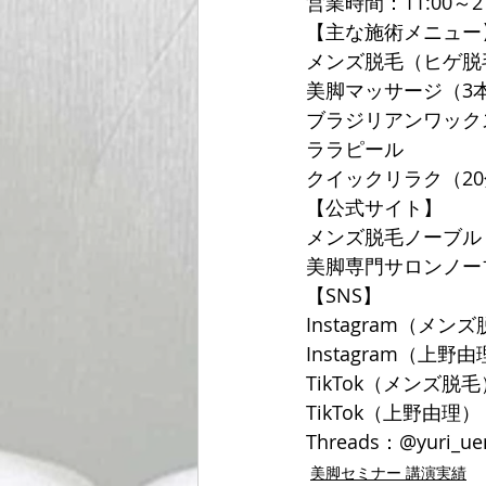
営業時間：11:00～2
【主な施術メニュー
メンズ脱毛（ヒゲ脱
美脚マッサージ（3
ブラジリアンワック
ララピール
クイックリラク（20分
【公式サイト】
メンズ脱毛ノーブル
美脚専門サロンノー
【SNS】
Instagram（メンズ
Instagram（上野由理
TikTok（メンズ脱毛）
TikTok（上野由理）：@
Threads：@yuri_ue
美脚セミナー 講演実績