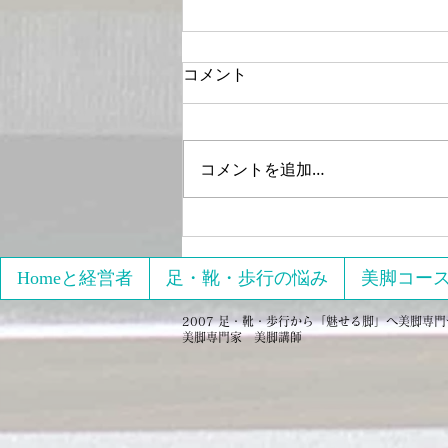
コメント
コメントを追加…
2021年4月15日17日開催
「【オンライン】限定 初心
者向け3回でパーフェクトの
Homeと経営者
足・靴・歩行の悩み
美脚コー
美脚をゲットする」へのレビ
2007 足・靴・歩行から「魅せる脚」へ美脚専門サロ
ュー
美脚専門家 美脚講師