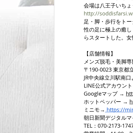
会場は八王子いちょ
http://soddisfarsi.
足・脚・歩行をトー
性の足に極上の癒し
らスタートした。女
【店舗情報】
メンズ脱毛・美脚専
〒190-0023 東京
JR中央線立川駅南
LINE公式アカウン
Googleマップ → 
ht
ホットペッパー → 
h
ミニモ→
https://m
朝日新聞デジタルマ
TEL：070-2173-174