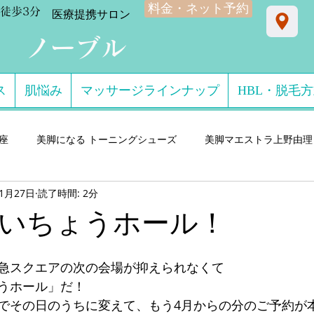
料金・ネット予約
徒歩3分
​医療提携サロン
ン ノーブル
ス
肌悩み
マッサージラインナップ
HBL・脱毛
星座
美脚になる トーニングシューズ
美脚マエストラ上野由理
年1月27日
読了時間: 2分
門サロン salon de consolare サロン・ド・コン
美脚になる セ
いちょうホール！
ダル・ミュール
美脚になる ストッキング・フットウエア
美脚
急スクエアの次の会場が抑えられなくて
うホール」だ！
でその日のうちに変えて、もう4月からの分のご予約が
 講演実績
美脚になる 雨・レインシューズ
デキるオトコにオ