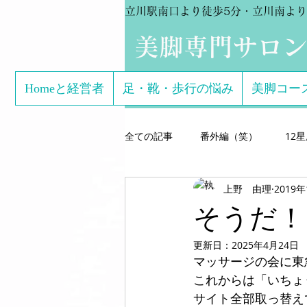
立川駅南口より徒歩5分・立川南より
​美脚専門サロ
Homeと経営者
足・靴・歩行の悩み
美脚コー
全ての記事
番外編（笑）
12
上野 由理
2019
芸能関係のお客様体験談
美脚専
そうだ！
更新日：
2025年4月24日
こどもの足
美脚になる サン
マッサージの会に東
これからは「いちょ
サイト全部取っ替え
美脚になる思考
美脚セミナー