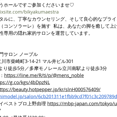
うホールですご参加くださいませ♡
wixsite.com/bikyakumaestra
タルに、丁寧なカウンセリング、そして良心的なプライス
（コンソラーレ）を施す  私は、あなたの脚を癒して上
性専用の隠れ家的サロンを運営しています。 
門サロン ノーブル
都立川市柴崎町3-14-21 マル井ビル301
口より徒歩5分／多摩モノレール立川南駅より徒歩3分
ト：
https://line.me/R/ti/p/@mens_noble
tps://g.co/kgs/4bDpzNL
ttps://beauty.hotpepper.jp/kr/slnH000576409/
inimodel.jp/salon/6cb201311e1fbb9cd7f01c3c209789
イベストプロ上野由理 
https://mbp-japan.com/tokyo/
7