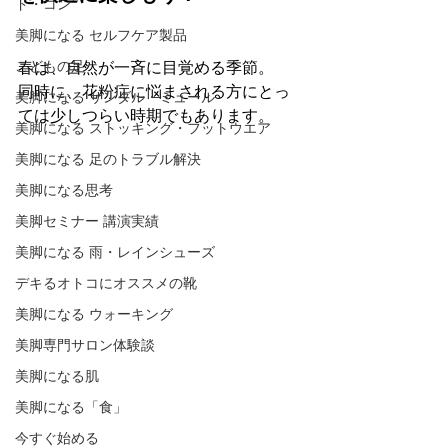
ド・コン
美脚になる セルフケア製品
こどもの足
春は、自然が一斉に目覚める季節。 
同時に、花粉症に悩まされる方にとっ
美脚になる サンダル・ミュール
ては少しつらい時期でもあります。
美脚になる ストッキング・フットウエア
美脚になる 足のトラブル解決
美脚になる思考
美脚セミナー 講演実績
美脚になる 雨・レインシューズ
デキるオトコにオススメの靴
美脚になる ウォーキング
美脚専門サロン体験談
美脚になる肌
美脚になる「食」
今すぐ始める