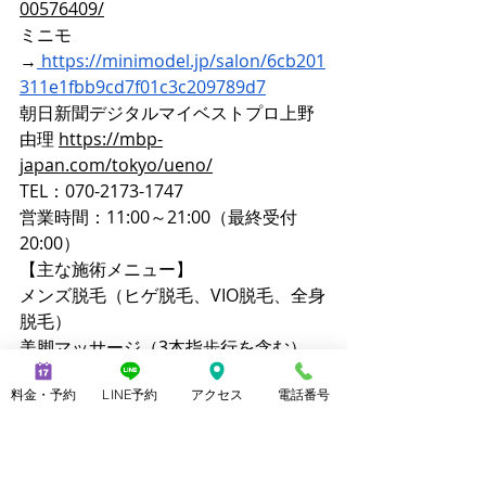
00576409/
ミニモ
→
https://minimodel.jp/salon/6cb201
311e1fbb9cd7f01c3c209789d7
朝日新聞デジタルマイベストプロ上野
由理 
https://mbp-
japan.com/tokyo/ueno/
TEL：070-2173-1747
営業時間：11:00～21:00（最終受付
20:00）
【主な施術メニュー】
メンズ脱毛（ヒゲ脱毛、VIO脱毛、全身
脱毛）
美脚マッサージ（3本指歩行を含む）
ブラジリアンワックス
料金・予約
LINE予約
アクセス
電話番号
ララピール
クイックリラク（20分 2,800円）
【公式サイト】
メンズ脱毛ノーブル：