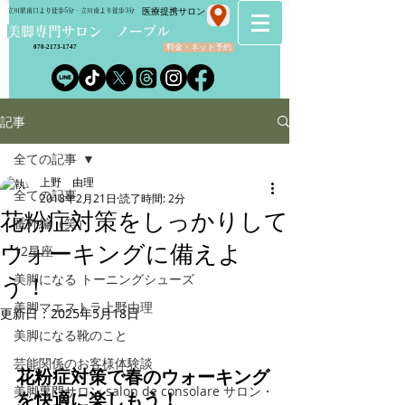
​医療提携サロン
立川駅南口より徒歩5分・立川南より徒歩3分
​美脚専門サロン ノーブル
料金・ネット予約
070-2173-1747
記事
全ての記事
上野 由理
全ての記事
2018年2月21日
読了時間: 2分
花粉症対策をしっかりして
番外編（笑）
ウォーキングに備えよ
12星座
美脚になる トーニングシューズ
う！
美脚マエストラ上野由理
更新日：
2025年5月18日
美脚になる靴のこと
芸能関係のお客様体験談
花粉症対策で春のウォーキング
美脚専門サロン salon de consolare サロン・
を快適に楽しもう！