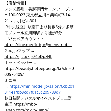
【店舗情報】
メンズ脱毛・美脚専門サロン ノーブル
〒190-0023 東京都立川市柴崎町3-14-
21 マル井ビル301
JR中央線立川駅南口より徒歩5分／多摩
モノレール立川南駅より徒歩3分
LINE公式アカウント：
https://line.me/R/ti/p/@mens_noble
Googleマップ → 
https://g.co/kgs/4bDpzNL
ホットペッパー → 
https://beauty.hotpepper.jp/kr/slnH0
00576409/
ミニモ
→
https://minimodel.jp/salon/6cb201
311e1fbb9cd7f01c3c209789d7
朝日新聞デジタルマイベストプロ上野
由理 
https://mbp-
japan.com/tokyo/ueno/