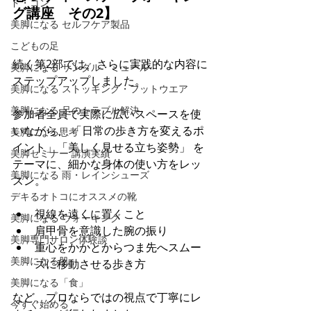
ド・コン
グ講座　その2】
美脚になる セルフケア製品
こどもの足
続く第2部では、さらに実践的な内容に
美脚になる サンダル・ミュール
ステップアップしました。
美脚になる ストッキング・フットウエア
美脚になる 足のトラブル解決
参加者全員で実際に広いスペースを使
いながら、 「日常の歩き方を変えるポ
美脚になる思考
イント」「美しく見せる立ち姿勢」 を
美脚セミナー 講演実績
テーマに、細かな身体の使い方をレッ
美脚になる 雨・レインシューズ
スン。
デキるオトコにオススメの靴
視線を遠くに置くこと
美脚になる ウォーキング
肩甲骨を意識した腕の振り
美脚専門サロン体験談
重心をかかとからつま先へスムー
美脚になる肌
ズに移動させる歩き方
美脚になる「食」
など、プロならではの視点で丁寧にレ
今すぐ始める