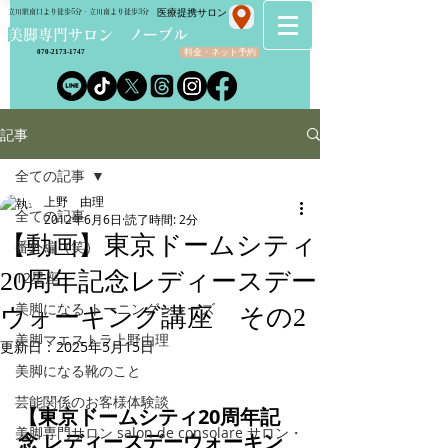
​医療提携サロン
立川駅南口より徒歩5分・立川南より徒歩3分
​美脚専門サロン ノーブル
料金・ネット予約
070-2173-1747
記事
全ての記事
上野 由理
全ての記事
2012年6月6日
読了時間: 2分
【動画】東京ドームシティ
番外編（笑）
20周年記念レディースデー
12星座
美脚になる トーニングシューズ
ウォーキング講座 その2
美脚マエストラ上野由理
更新日：
2025年5月15日
美脚になる靴のこと
芸能関係のお客様体験談
【東京ドームシティ20周年記
美脚専門サロン salon de consolare サロン・
念 レディースデーウォーキン