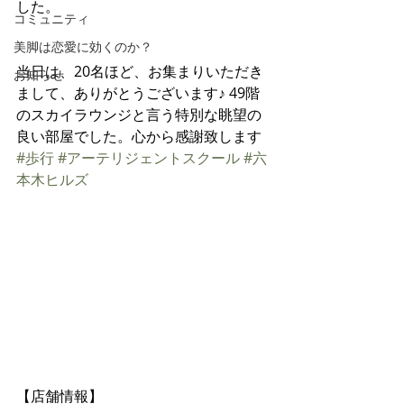
した。
コミュニティ
美脚は恋愛に効くのか？
当日は、20名ほど、お集まりいただき
お知らせ
まして、ありがとうございます♪ 49階
のスカイラウンジと言う特別な眺望の
良い部屋でした。心から感謝致します
#歩行
#アーテリジェントスクール
#六
本木ヒルズ
【店舗情報】