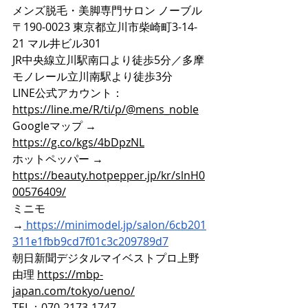
メンズ脱毛・美脚専門サロン ノーブル
〒190-0023 東京都立川市柴崎町3-14-
21 マル井ビル301
JR中央線立川駅南口より徒歩5分／多摩
モノレール立川南駅より徒歩3分
LINE公式アカウント：
https://line.me/R/ti/p/@mens_noble
Googleマップ → 
https://g.co/kgs/4bDpzNL
ホットペッパー → 
https://beauty.hotpepper.jp/kr/slnH0
00576409/
ミニモ
→
https://minimodel.jp/salon/6cb201
311e1fbb9cd7f01c3c209789d7
朝日新聞デジタルマイベストプロ上野
由理 
https://mbp-
japan.com/tokyo/ueno/
TEL：070-2173-1747