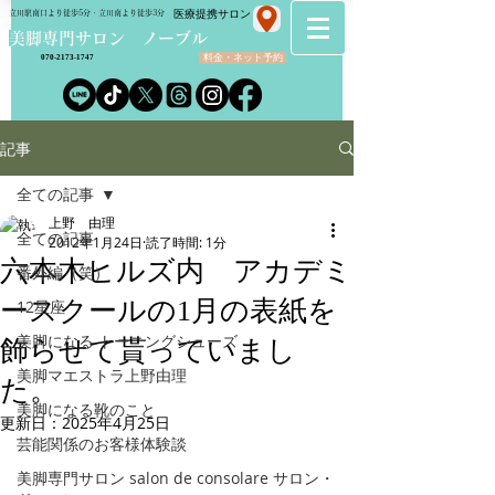
​医療提携サロン
立川駅南口より徒歩5分・立川南より徒歩3分
​美脚専門サロン ノーブル
料金・ネット予約
070-2173-1747
記事
全ての記事
上野 由理
全ての記事
2012年1月24日
読了時間: 1分
六本木ヒルズ内 アカデミ
番外編（笑）
ースクールの1月の表紙を
12星座
美脚になる トーニングシューズ
飾らせて貰っていまし
美脚マエストラ上野由理
た。
美脚になる靴のこと
更新日：
2025年4月25日
芸能関係のお客様体験談
美脚専門サロン salon de consolare サロン・