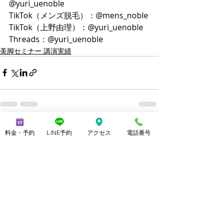
@yuri_uenoble
TikTok（メンズ脱毛）：@mens_noble
TikTok（上野由理）：@yuri_uenoble
Threads：@yuri_uenoble
美脚セミナー 講演実績
最新記事
すべて表示
料金・予約
LINE予約
アクセス
電話番号