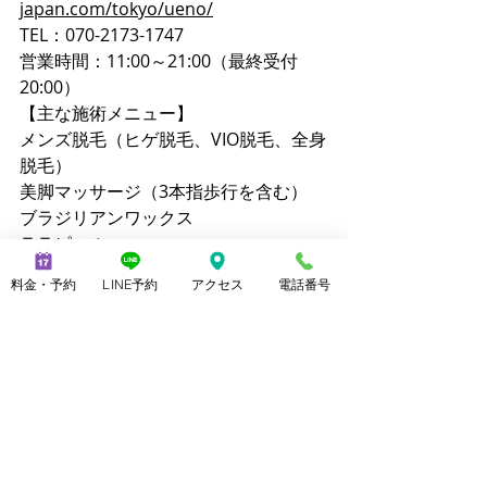
japan.com/tokyo/ueno/
TEL：070-2173-1747
営業時間：11:00～21:00（最終受付
20:00）
【主な施術メニュー】
メンズ脱毛（ヒゲ脱毛、VIO脱毛、全身
脱毛）
美脚マッサージ（3本指歩行を含む）
ブラジリアンワックス
ララピール
クイックリラク（20分 2,800円）
料金・予約
LINE予約
アクセス
電話番号
【公式サイト】
メンズ脱毛ノーブル：
https://www.mensnoble.com
美脚専門サロンノーブル：
http://www.consolare.net
【SNS】
Instagram（メンズ脱毛）：
@mens_noble