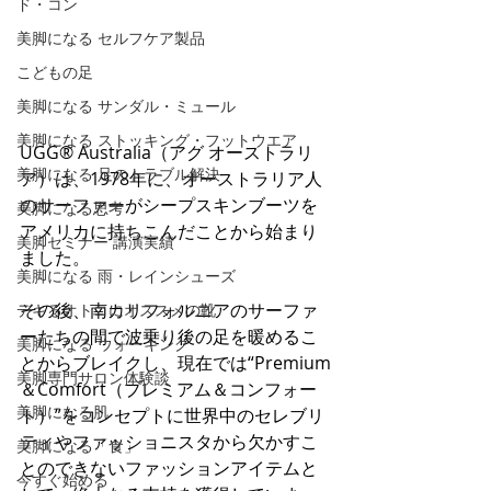
ド・コン
美脚になる セルフケア製品
こどもの足
美脚になる サンダル・ミュール
美脚になる ストッキング・フットウエア
UGG® Australia（アグ オーストラリ
美脚になる 足のトラブル解決
ア）は、1978年に、オーストラリア人
のサーファーがシープスキンブーツを
美脚になる思考
アメリカに持ちこんだことから始まり
美脚セミナー 講演実績
ました。
美脚になる 雨・レインシューズ
その後、南カリフォルニアのサーファ
デキるオトコにオススメの靴
ーたちの間で波乗り後の足を暖めるこ
美脚になる ウォーキング
とからブレイクし、現在では“Premium
美脚専門サロン体験談
＆Comfort（プレミアム＆コンフォー
美脚になる肌
ト）”をコンセプトに世界中のセレブリ
ティやファッショニスタから欠かすこ
美脚になる「食」
とのできないファッションアイテムと
今すぐ始める