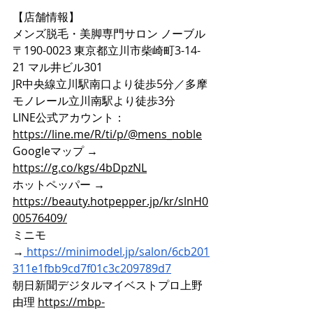
【店舗情報】
メンズ脱毛・美脚専門サロン ノーブル
〒190-0023 東京都立川市柴崎町3-14-
21 マル井ビル301
JR中央線立川駅南口より徒歩5分／多摩
モノレール立川南駅より徒歩3分
LINE公式アカウント：
https://line.me/R/ti/p/@mens_noble
Googleマップ → 
https://g.co/kgs/4bDpzNL
ホットペッパー → 
https://beauty.hotpepper.jp/kr/slnH0
00576409/
ミニモ
→
https://minimodel.jp/salon/6cb201
311e1fbb9cd7f01c3c209789d7
朝日新聞デジタルマイベストプロ上野
由理 
https://mbp-