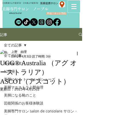
​医療提携サロン
立川駅南口より徒歩5分・立川南より徒歩3分
​美脚専門サロン ノーブル
料金・ネット予約
070-2173-1747
記事
全ての記事
上野 由理
全ての記事
2012年4月3日
読了時間: 3分
UGG® Australia （アグ オ
番外編（笑）
ーストラリア）
12星座
美脚になる トーニングシューズ
ASCOT（アスコット）
美脚マエストラ上野由理
更新日：
2025年4月25日
美脚になる靴のこと
芸能関係のお客様体験談
美脚専門サロン salon de consolare サロン・