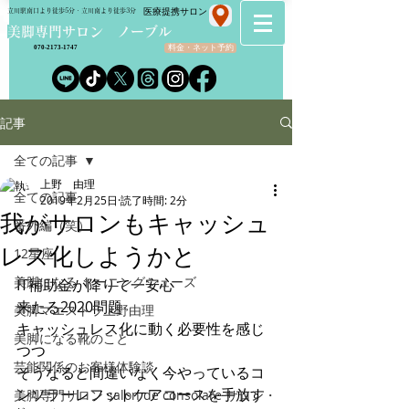
​医療提携サロン
立川駅南口より徒歩5分・立川南より徒歩3分
​美脚専門サロン ノーブル
料金・ネット予約
070-2173-1747
記事
全ての記事
上野 由理
全ての記事
2019年2月25日
読了時間: 2分
我がサロンもキャッシュ
番外編（笑）
レス化しようかと
12星座
美脚になる トーニングシューズ
IT補助金が降りて一安心
来たる2020問題
美脚マエストラ上野由理
キャッシュレス化に動く必要性を感じ
美脚になる靴のこと
つつ
芸能関係のお客様体験談
そうなると間違いなく今やっているコ
ンソラーレフットケアコースを手放す
美脚専門サロン salon de consolare サロン・