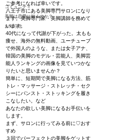
ご参考になれば幸いです。
コミュニティ
八王子市にある美脚専門サロンになり
美脚は恋愛に効くのか？
ます。美脚専門家・美脚講師を務めて
います。
お知らせ
40代になって代謝が下がった。太もも
痩せ、海外の無料動画、ユーチューブ
で外国人のような、または女子アナ、
韓国の美脚のモデル・芸能人、美脚芸
能人ランキングの画像を見ていつかな
りたいと思いませんか？
簡単に、短期間で美脚になる方法、筋
トレ・マッサージ・ストレッチ・セク
シーにパンスト・ストッキングを履き
こなしたい。など
あなたの欲しい美脚になるお手伝いを
します。
まず、サロンに行ってみる前に♡おす
すめ
３回でパーフェクトの美脚をゲットす