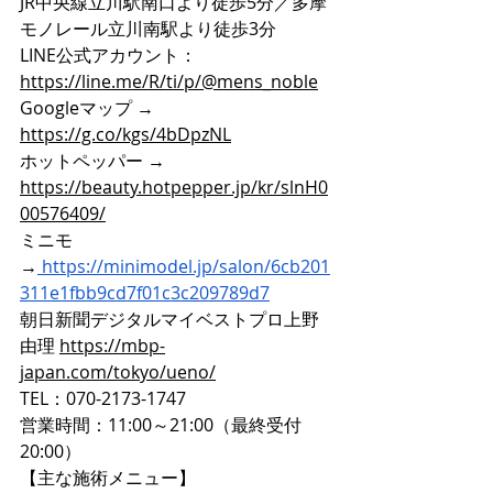
JR中央線立川駅南口より徒歩5分／多摩
モノレール立川南駅より徒歩3分
LINE公式アカウント：
https://line.me/R/ti/p/@mens_noble
Googleマップ → 
https://g.co/kgs/4bDpzNL
ホットペッパー → 
https://beauty.hotpepper.jp/kr/slnH0
00576409/
ミニモ
→
https://minimodel.jp/salon/6cb201
311e1fbb9cd7f01c3c209789d7
朝日新聞デジタルマイベストプロ上野
由理 
https://mbp-
japan.com/tokyo/ueno/
TEL：070-2173-1747
営業時間：11:00～21:00（最終受付
20:00）
【主な施術メニュー】