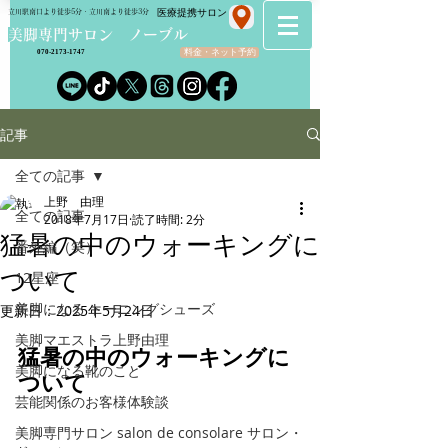
​医療提携サロン
立川駅南口より徒歩5分・立川南より徒歩3分
​美脚専門サロン ノーブル
料金・ネット予約
070-2173-1747
記事
全ての記事
上野 由理
全ての記事
2018年7月17日
読了時間: 2分
猛暑の中のウォーキングに
番外編（笑）
ついて
12星座
美脚になる トーニングシューズ
更新日：
2025年5月24日
美脚マエストラ上野由理
猛暑の中のウォーキングに
美脚になる靴のこと
ついて
芸能関係のお客様体験談
美脚専門サロン salon de consolare サロン・