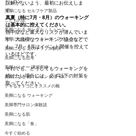
ド・コン
誤解がないよう、最初にお伝えしま
す。 
美脚になる セルフケア製品
真夏（特に7月・8月）のウォーキング
こどもの足
は基本的に控えてください。
美脚になる サンダル・ミュール
熱中症など重大なリスクが潜んでいま
美脚になる ストッキング・フットウエア
す。大規模なウォーキング協会などで
も、7月・8月はイベント開催を控えて
美脚になる 足のトラブル解決
いるほどです。
美脚になる思考
美脚セミナー 講演実績
それでも、どうしてもウォーキングを
続けたい場合には、必ず以下の対策を
美脚になる 雨・レインシューズ
取ってください。
デキるオトコにオススメの靴
美脚になる ウォーキング
美脚専門サロン体験談
美脚になる肌
美脚になる「食」
今すぐ始める