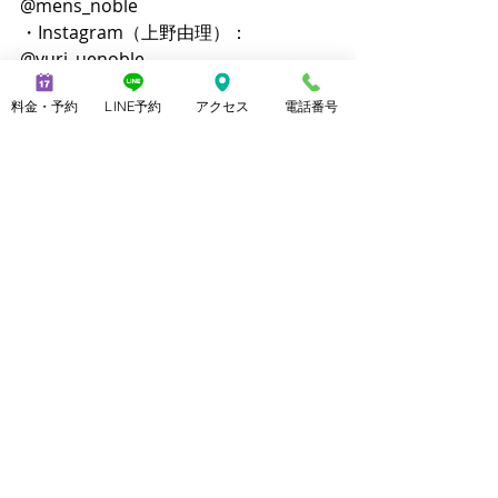
@mens_noble 
・Instagram（上野由理）：
@yuri_uenoble 
・TikTok（メンズ脱毛）：
料金・予約
LINE予約
アクセス
電話番号
@mens_noble 
・TikTok（上野由理）：
@yuri_uenoble 
・Threads：@yuri_uenoble
美脚になる ウォーキング
最新記事
すべて表示