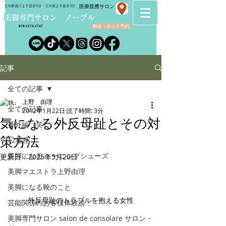
​医療提携サロン
立川駅南口より徒歩5分・立川南より徒歩3分
​美脚専門サロン ノーブル
料金・ネット予約
070-2173-1747
記事
全ての記事
上野 由理
全ての記事
2012年1月22日
読了時間: 3分
気になる外反母趾とその対
番外編（笑）
策方法
12星座
美脚になる トーニングシューズ
更新日：
2025年5月20日
美脚マエストラ上野由理
美脚になる靴のこと
外反母趾のトラブルを抱える女性
芸能関係のお客様体験談
美脚専門サロン salon de consolare サロン・