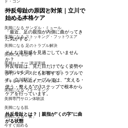
ド・コン
外反母趾の原因と対策｜立川で
美脚になる セルフケア製品
始める本格ケア
こどもの足
美脚になる サンダル・ミュール
「最近、足の親指が内側に曲がってき
美脚になる ストッキング・フットウエア
た気がする」
美脚になる 足のトラブル解決
そんな違和感を見過ごしていません
美脚になる思考
か？
美脚セミナー 講演実績
外反母趾は、見た目だけでなく姿勢や
美脚になる 雨・レインシューズ
歩行バランスにも影響するトラブルで
す。立川駅近ノーブルでは、“支える・
デキるオトコにオススメの靴
使う・整える”の3ステップで根本から
美脚になる ウォーキング
ケアを行っています。
美脚専門サロン体験談
美脚になる肌
外反母趾とは？｜親指が“くの字”に曲
美脚になる「食」
がる状態
今すぐ始める