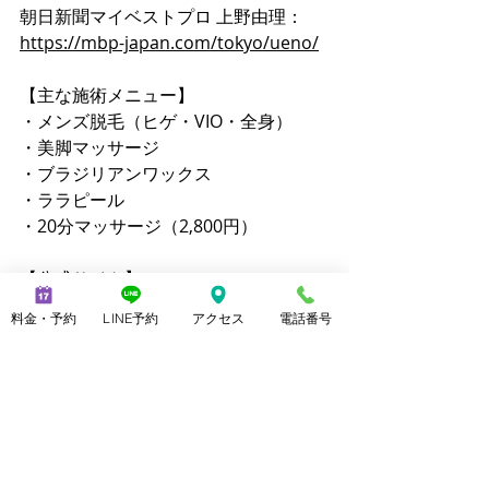
朝日新聞マイベストプロ 上野由理：
https://mbp-japan.com/tokyo/ueno/
【主な施術メニュー】 
・メンズ脱毛（ヒゲ・VIO・全身）  
・美脚マッサージ 
・ブラジリアンワックス 
・ララピール  
・20分マッサージ（2,800円）
【公式サイト】  
https://www.mensnoble.com
料金・予約
LINE予約
アクセス
電話番号
https://www.consolare.net
【SNS】  
Instagram：@mens_noble ／ 
@yuri_uenoble  
TikTok：@mens_noble ／ 
@yuri_uenoble  