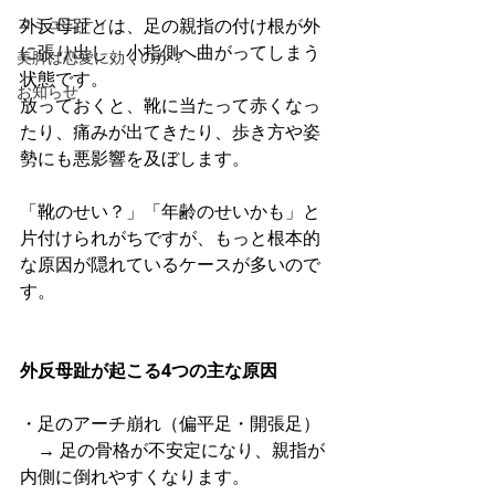
コミュニティ
外反母趾とは、足の親指の付け根が外
に張り出し、小指側へ曲がってしまう
美脚は恋愛に効くのか？
状態です。
お知らせ
放っておくと、靴に当たって赤くなっ
たり、痛みが出てきたり、歩き方や姿
勢にも悪影響を及ぼします。
「靴のせい？」「年齢のせいかも」と
片付けられがちですが、もっと根本的
な原因が隠れているケースが多いので
す。
外反母趾が起こる4つの主な原因
・足のアーチ崩れ（偏平足・開張足）
　→ 足の骨格が不安定になり、親指が
内側に倒れやすくなります。