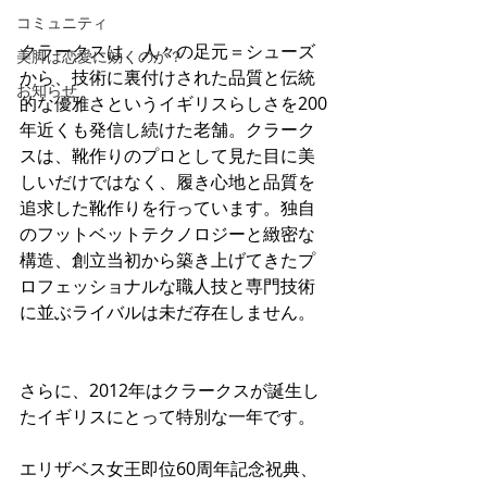
コミュニティ
クラークスは、人々の足元＝シューズ
美脚は恋愛に効くのか？
から、技術に裏付けされた品質と伝統
お知らせ
的な優雅さというイギリスらしさを200
年近くも発信し続けた老舗。クラーク
スは、靴作りのプロとして見た目に美
しいだけではなく、履き心地と品質を
追求した靴作りを行っています。独自
のフットベットテクノロジーと緻密な
構造、創立当初から築き上げてきたプ
ロフェッショナルな職人技と専門技術
に並ぶライバルは未だ存在しません。
さらに、2012年はクラークスが誕生し
たイギリスにとって特別な一年です。
エリザベス女王即位60周年記念祝典、