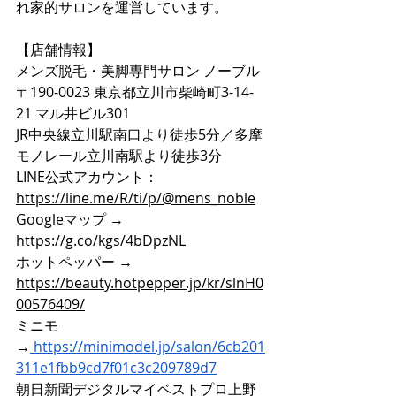
れ家的サロンを運営しています。
【店舗情報】
メンズ脱毛・美脚専門サロン ノーブル
〒190-0023 東京都立川市柴崎町3-14-
21 マル井ビル301
JR中央線立川駅南口より徒歩5分／多摩
モノレール立川南駅より徒歩3分
LINE公式アカウント：
https://line.me/R/ti/p/@mens_noble
Googleマップ → 
https://g.co/kgs/4bDpzNL
ホットペッパー → 
https://beauty.hotpepper.jp/kr/slnH0
00576409/
ミニモ
→
https://minimodel.jp/salon/6cb201
311e1fbb9cd7f01c3c209789d7
朝日新聞デジタルマイベストプロ上野