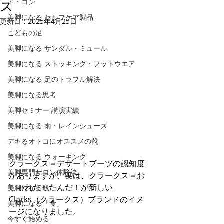
ド・コン
ス
美脚になる セルフケア製品
更新日：
2025年4月25日
こどもの足
美脚になる サンダル・ミュール
美脚になる ストッキング・フットウエア
美脚になる 足のトラブル解決
美脚になる思考
美脚セミナー 講演実績
美脚になる 雨・レインシューズ
デキるオトコにオススメの靴
美脚になる ウォーキング
クラークス＝デザートブーツの認知度
美脚専門サロン体験談
がありますが、実は、クラークス＝お
しゃれだったんだ！が新しい
美脚になる肌
Clarks（クラークス）ブランドのイメ
美脚になる「食」
ージになりました。
今すぐ始める