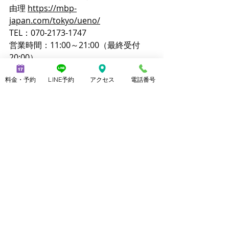
由理 
https://mbp-
japan.com/tokyo/ueno/
TEL：070-2173-1747
営業時間：11:00～21:00（最終受付
20:00）
【主な施術メニュー】
料金・予約
LINE予約
アクセス
電話番号
メンズ脱毛（ヒゲ脱毛、VIO脱毛、全身
脱毛）
美脚マッサージ（3本指歩行を含む）
ブラジリアンワックス
ララピール
クイックリラク（20分 2,800円）
【公式サイト】
メンズ脱毛ノーブル：
https://www.mensnoble.com
美脚専門サロンノーブル：
http://www.consolare.net
【SNS】
Instagram（メンズ脱毛）：