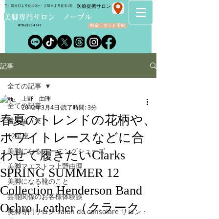
​医療提携サロン
立川駅南口より徒歩5分・立川南より徒歩3分
​美脚専門サロン ノーブル
料金・ネット予約
070-2173-1747
記事
全ての記事
上野 由理
全ての記事
2012年3月4日
読了時間: 3分
春夏のトレンドの花柄や、
番外編（笑）
ホワイトレースなどに合
12星座
美脚になる トーニングシューズ
わせて履きたいClarks
美脚マエストラ上野由理
SPRING SUMMER 12
美脚になる靴のこと
Collection Henderson Band
芸能関係のお客様体験談
Ochre Leather（クラーク
美脚専門サロン salon de consolare サロン・