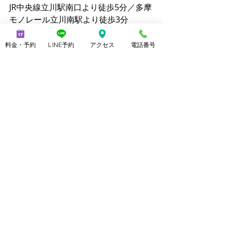
JR中央線立川駅南口より徒歩5分／多摩
モノレール立川南駅より徒歩3分  
TEL：070-2173-1747  
営業時間：11:00～21:00（最終受付
料金・予約
LINE予約
アクセス
電話番号
20:00）
【ご予約・お問い合わせ】  
LINE公式アカウント：
https://line.me/R/ti/p/@mens_noble
Googleマップ：
https://g.co/kgs/4bDpzNL
ホットペッパー：
https://beauty.hotpepper.jp/kr/slnH0
00576409/
ミニモ：
https://minimodel.jp/salon/6cb20131
1e1fbb9cd7f01c3c209789d7
朝日新聞マイベストプロ 上野由理：
https://mbp-japan.com/tokyo/ueno/