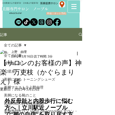
​医療提携サロン
立川駅南口より徒歩5分・立川南より徒歩3分
​美脚専門サロン ノーブル
料金・ネット予約
070-2173-1747
記事
全ての記事
上野 由理
全ての記事
2012年3月16日
読了時間: 3分
【サロンのお客様の声】神
番外編（笑）
楽 万吏枝（かぐらまり
12星座
美脚になる トーニングシューズ
え）様
美脚マエストラ上野由理
更新日：
2025年5月23日
美脚になる靴のこと
外反母趾と内股歩行に悩む
芸能関係のお客様体験談
方へ｜立川駅近ノーブル
美脚専門サロン salon de consolare サロン・
で“脚の自信”を取り戻す方