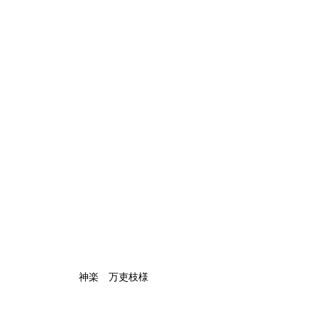
神楽　万吏枝様