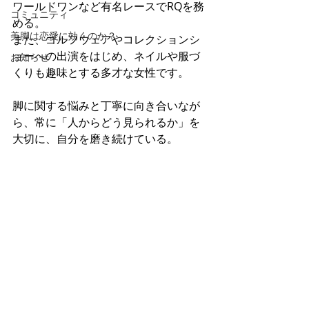
ワールドワンなど有名レースでRQを務
コミュニティ
める。 
美脚は恋愛に効くのか？
また、ゴルフウェアやコレクションシ
ョーへの出演をはじめ、ネイルや服づ
お知らせ
くりも趣味とする多才な女性です。
脚に関する悩みと丁寧に向き合いなが
ら、常に「人からどう見られるか」を
大切に、自分を磨き続けている。