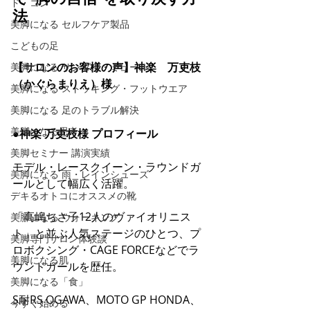
ド・コン
法
美脚になる セルフケア製品
こどもの足
【サロンのお客様の声】神楽　万吏枝
美脚になる サンダル・ミュール
（かぐらまりえ）様
美脚になる ストッキング・フットウエア
美脚になる 足のトラブル解決
美脚になる思考
●神楽 万吏枝様 プロフィール
美脚セミナー 講演実績
モデル・レースクイーン・ラウンドガ
美脚になる 雨・レインシューズ
ールとして幅広く活躍。 
デキるオトコにオススメの靴
「高嶋ちさ子12人のヴァイオリニス
美脚になる ウォーキング
ト」と並ぶ人気ステージのひとつ、プ
美脚専門サロン体験談
ロボクシング・CAGE FORCEなどでラ
美脚になる肌
ウンドガールを歴任。 
美脚になる「食」
S耐RS OGAWA、MOTO GP HONDA、
今すぐ始める