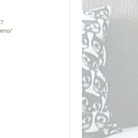
d7
ueno/