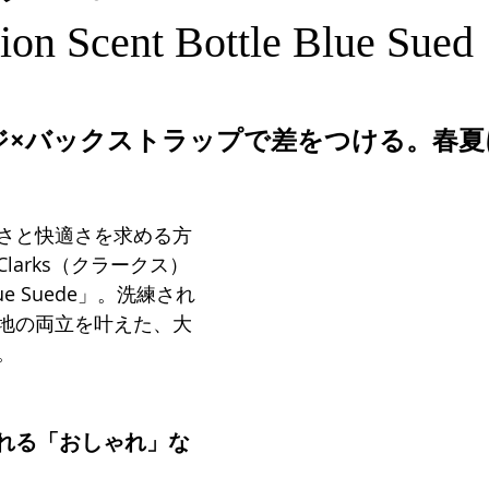
tion Scent Bottle Blue Sued
専門サロン体験談
美脚になる肌
美脚になる「食」
今
ジ×バックストラップで差をつける。春夏
くのか？
お知らせ
さと快適さを求める方
larks（クラークス）
 Blue Suede」。洗練され
地の両立を叶えた、大
。
れる「おしゃれ」な