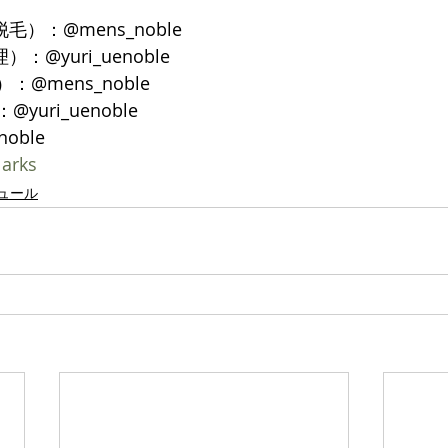
脱毛）：@mens_noble
）：@yuri_uenoble
：@mens_noble
yuri_uenoble
noble
larks
ュール