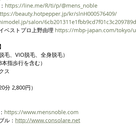
ト：
https://line.me/R/ti/p/@mens_noble
ttps://beauty.hotpepper.jp/kr/slnH000576409/
inimodel.jp/salon/6cb201311e1fbb9cd7f01c3c209789
イベストプロ上野由理 
https://mbp-japan.com/tokyo/
】
脱毛、VIO脱毛、全身脱毛）
3本指歩行を含む）
クス
分 2,800円）
：
https://www.mensnoble.com
ブル：
http://www.consolare.net