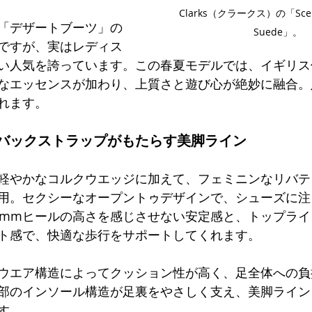
Clarks（クラークス）の「Scent B
「デザートブーツ」の
Suede」。
ですが、実はレディス
い人気を誇っています。この春夏モデルでは、イギリス
なエッセンスが加わり、上質さと遊び心が絶妙に融合。
れます。
バックストラップがもたらす美脚ライン
軽やかなコルクウエッジに加えて、フェミニンなリバテ
用。セクシーなオープントゥデザインで、シューズに注
5mmヒールの高さを感じさせない安定感と、トップラ
ト感で、快適な歩行をサポートしてくれます。
ウエア構造によってクッション性が高く、足全体への負
部のインソール構造が足裏をやさしく支え、美脚ライン
す。