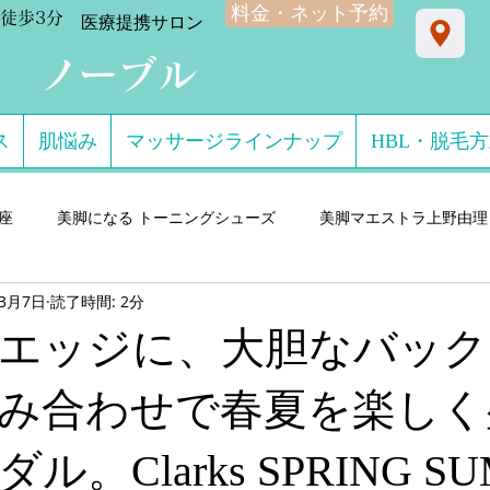
料金・ネット予約
徒歩3分
​医療提携サロン
ン ノーブル
ス
肌悩み
マッサージラインナップ
HBL・脱毛
星座
美脚になる トーニングシューズ
美脚マエストラ上野由理
年3月7日
読了時間: 2分
門サロン salon de consolare サロン・ド・コン
美脚になる セ
エッジに、大胆なバック
ダル・ミュール
美脚になる ストッキング・フットウエア
美脚
み合わせで春夏を楽しく
。Clarks SPRING S
 講演実績
美脚になる 雨・レインシューズ
デキるオトコにオ