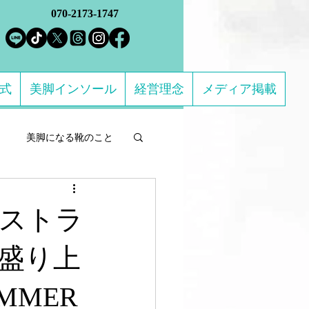
070-2173-1747
方式
美脚インソール
経営理念
メディア掲載
美脚になる靴のこと
ルフケア製品
ストラ
になる 足のトラブル解決
盛り上
UMMER
ススメの靴