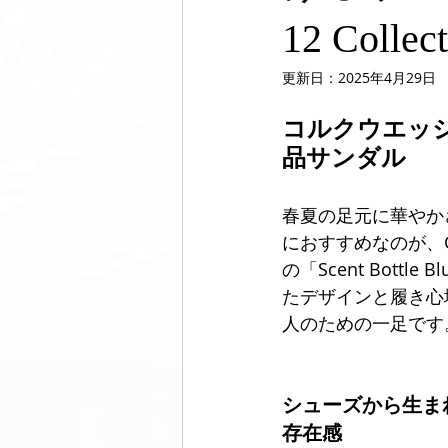
12 Collec
美脚になる ウォーキング
美脚
更新日：
2025年4月29日
コルクウエッ
品サンダル
コミュニティ
美脚は恋愛に効
春夏の足元に華やか
におすすめなのが、C
の「Scent Bottle
たデザインと履き心
人のための一足です
シューズから生ま
存在感