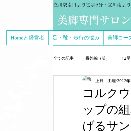
立川駅南口より徒歩5分・立川南より
​美脚専門サロ
Homeと経営者
足・靴・歩行の悩み
美脚コー
全ての記事
番外編（笑）
12
上野 由理
2012
芸能関係のお客様体験談
美脚専
コルクウ
こどもの足
美脚になる サン
ップの組
げるサンダル
美脚になる思考
美脚セミナー