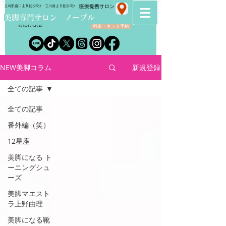
​医療提携サロン
立川駅南口より徒歩5分・立川南より徒歩3分
​美脚専門サロン ノーブル
料金・ネット予約
070-2173-1747
NEW美脚コラム
新規登録
全ての記事
全ての記事
番外編（笑）
12星座
美脚になる ト
ーニングシュ
ーズ
美脚マエスト
ラ上野由理
美脚になる靴