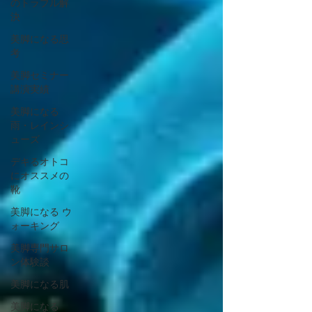
のトラブル解
決
美脚になる思
考
美脚セミナー
講演実績
美脚になる
雨・レインシ
ューズ
デキるオトコ
にオススメの
靴
美脚になる ウ
ォーキング
美脚専門サロ
ン体験談
美脚になる肌
美脚になる