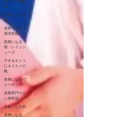
のトラブル解
決
美脚になる思
考
美脚セミナー
講演実績
美脚になる
雨・レインシ
ューズ
デキるオトコ
にオススメの
靴
美脚になる ウ
ォーキング
美脚専門サロ
ン体験談
美脚になる肌
美脚になる