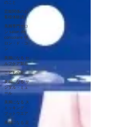
のこと
芸能関係のお
客様体験談
美脚専門サロ
ン salon de
consolare サ
ロン・ド・コ
ン
美脚になる セ
ルフケア製品
こどもの足
美脚になる サ
ンダル・ミュ
ール
美脚になる ス
トッキング・
フットウエア
美脚になる 足