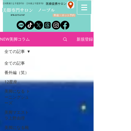
​医療提携サロン
立川駅南口より徒歩5分・立川南より徒歩3分
​美脚専門サロン ノーブル
料金・ネット予約
070-2173-1747
NEW美脚コラム
新規登録
全ての記事
全ての記事
番外編（笑）
12星座
美脚になる ト
ーニングシュ
ーズ
美脚マエスト
ラ上野由理
美脚になる靴