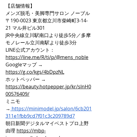
【店舗情報】
メンズ脱毛・美脚専門サロン ノーブル
〒190-0023 東京都立川市柴崎町3-14-
21 マル井ビル301
JR中央線立川駅南口より徒歩5分／多摩
モノレール立川南駅より徒歩3分
LINE公式アカウント：
https://line.me/R/ti/p/@mens_noble
Googleマップ → 
https://g.co/kgs/4bDpzNL
ホットペッパー → 
https://beauty.hotpepper.jp/kr/slnH0
00576409/
ミニモ
→
https://minimodel.jp/salon/6cb201
311e1fbb9cd7f01c3c209789d7
朝日新聞デジタルマイベストプロ上野
由理 
https://mbp-