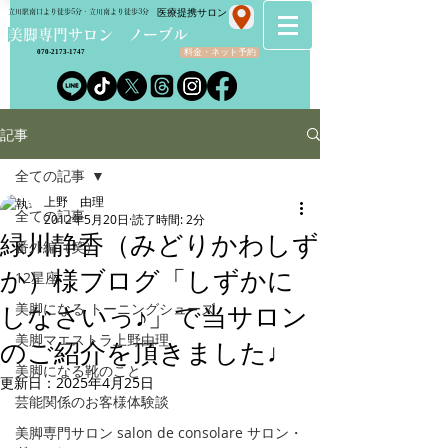
​医療提携サロン
立川駅南口より徒歩5分・立川南より徒歩3分
​美脚専門サロン ノーブル
料金・ネット予約
070-2173-1747
記事
全ての記事
上野 由理
全ての記事
2012年5月20日
読了時間: 2分
緑川静香（みどりかわしず
番外編（笑）
か）様ブログ「しずかに
12星座
美脚になる トーニングシューズ
しなさいっ♪」で当サロン
美脚マエストラ上野由理
のご紹介を頂きました♩
美脚になる靴のこと
更新日：
2025年4月25日
芸能関係のお客様体験談
美脚専門サロン salon de consolare サロン・