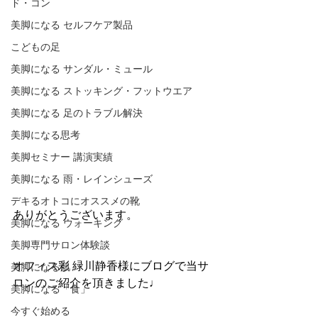
ド・コン
美脚になる セルフケア製品
こどもの足
美脚になる サンダル・ミュール
美脚になる ストッキング・フットウエア
美脚になる 足のトラブル解決
美脚になる思考
美脚セミナー 講演実績
美脚になる 雨・レインシューズ
デキるオトコにオススメの靴
ありがとうございます。
美脚になる ウォーキング
美脚専門サロン体験談
オフィス彩 緑川静香様にブログで当サ
美脚になる肌
ロンのご紹介を頂きました♩
美脚になる「食」
今すぐ始める