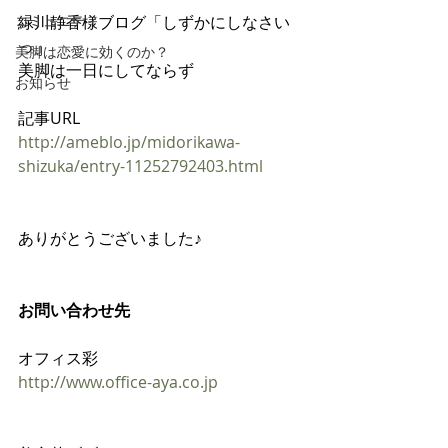
コミュニティ
緑川静香様ブログ「しずかにしなさい
っ」
美脚は恋愛に効くのか？
美脚は一日にしてならず
お知らせ
記事URL 
http://ameblo.jp/midorikawa-
shizuka/entry-11252792403.html
ありがとうございました♪
お問い合わせ先
オフィス彩
http://www.office-aya.co.jp