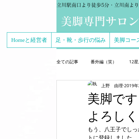
立川駅南口より徒歩5分・立川南より
​美脚専門サロ
Homeと経営者
足・靴・歩行の悩み
美脚コー
全ての記事
番外編（笑）
12
上野 由理
2019
芸能関係のお客様体験談
美脚専
美脚です
こどもの足
美脚になる サン
よろしく
もう、八王子でしっ
美脚になる思考
美脚セミナー
トに登録しました。