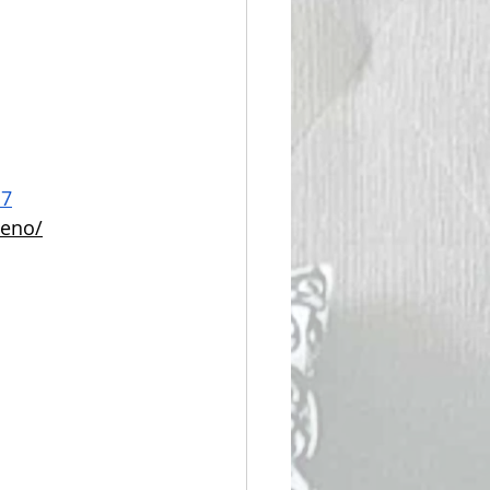
d7
ueno/