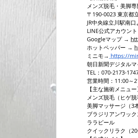
メンズ脱毛・美脚専
〒190-0023 東京
JR中央線立川駅南
LINE公式アカウン
Googleマップ → 
ht
ホットペッパー → 
h
ミニモ→
https://m
朝日新聞デジタルマ
TEL：070-2173-174
営業時間：11:00～2
【主な施術メニュー
メンズ脱毛（ヒゲ脱
美脚マッサージ（3
ブラジリアンワック
ララピール
クイックリラク（20分