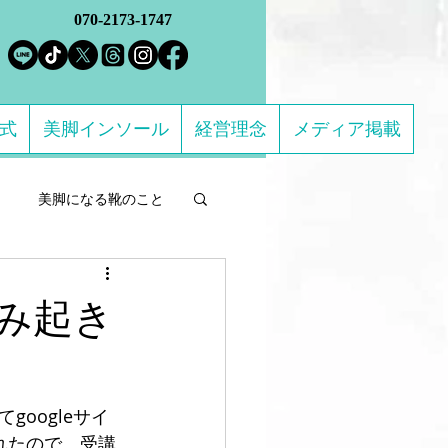
070-2173-1747
方式
美脚インソール
経営理念
メディア掲載
美脚になる靴のこと
ルフケア製品
み起き
になる 足のトラブル解決
oogleサイ
ススメの靴
れたので、受講