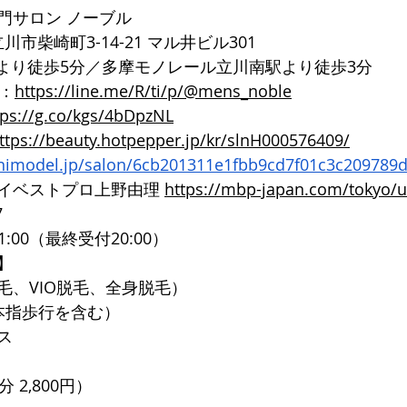
門サロン ノーブル
都立川市柴崎町3-14-21 マル井ビル301
口より徒歩5分／多摩モノレール立川南駅より徒歩3分
ト：
https://line.me/R/ti/p/@mens_noble
tps://g.co/kgs/4bDpzNL
ttps://beauty.hotpepper.jp/kr/slnH000576409/
inimodel.jp/salon/6cb201311e1fbb9cd7f01c3c209789
イベストプロ上野由理 
https://mbp-japan.com/tokyo/
7
1:00（最終受付20:00）
】
毛、VIO脱毛、全身脱毛）
本指歩行を含む）
ス
 2,800円）