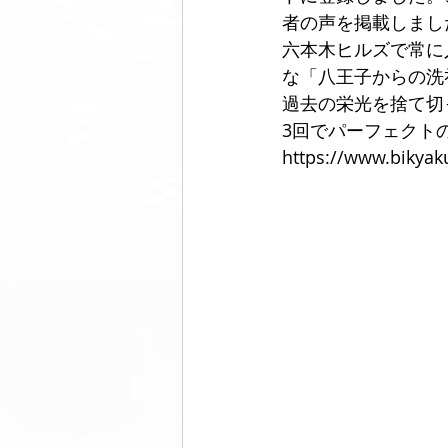
者の声を掲載しまし
六本木ヒルズで常に
美脚になる ウォーキング
美脚
な「八王子からの洗
過去の栄光を捨て切
3回でパーフェクト
コミュニティ
美脚は恋愛に効
https://www.bikya