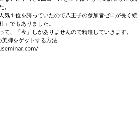
た。
人気１位を誇っていたので八王子の参加者ゼロが長く続
専門サロン体験談
美脚になる肌
美脚になる「食」
今
礼」でもありました。
って、「今」しかありませんので精進していきます。
の美脚をゲットする方法
くのか？
お知らせ
kuseminar.com/