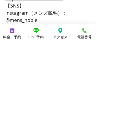
【SNS】
Instagram（メンズ脱毛）：
@mens_noble
Instagram（上野由理）：
@yuri_uenoble
料金・予約
LINE予約
アクセス
電話番号
TikTok（メンズ脱毛）：@mens_noble
TikTok（上野由理）：@yuri_uenoble
Threads：@yuri_uenoble
#sergiorossi
#セルジオロッシ
美脚になる サンダル・ミュール
最新記事
すべて表示