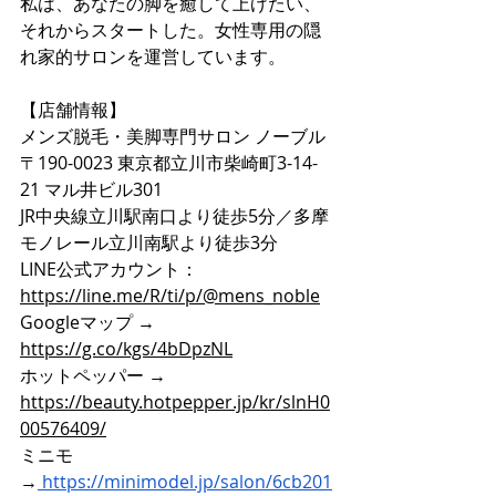
私は、あなたの脚を癒して上げたい、
それからスタートした。女性専用の隠
れ家的サロンを運営しています。
【店舗情報】
メンズ脱毛・美脚専門サロン ノーブル
〒190-0023 東京都立川市柴崎町3-14-
21 マル井ビル301
JR中央線立川駅南口より徒歩5分／多摩
モノレール立川南駅より徒歩3分
LINE公式アカウント：
https://line.me/R/ti/p/@mens_noble
Googleマップ → 
https://g.co/kgs/4bDpzNL
ホットペッパー → 
https://beauty.hotpepper.jp/kr/slnH0
00576409/
ミニモ
→
https://minimodel.jp/salon/6cb201