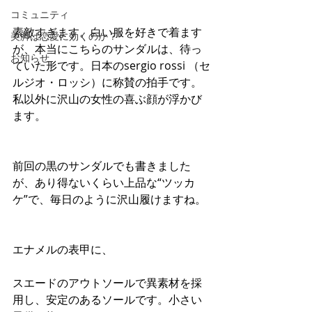
コミュニティ
素敵すぎます。白い服を好きで着ます
美脚は恋愛に効くのか？
が、本当にこちらのサンダルは、待っ
お知らせ
ていた形です。日本のsergio rossi （セ
ルジオ・ロッシ）に称賛の拍手です。
私以外に沢山の女性の喜ぶ顔が浮かび
ます。
前回の黒のサンダルでも書きました
が、あり得ないくらい上品な“ツッカ
ケ”で、毎日のように沢山履けますね。
エナメルの表甲に、
スエードのアウトソールで異素材を採
用し、安定のあるソールです。小さい