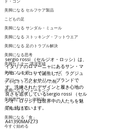
ド・コン
美脚になる セルフケア製品
こどもの足
美脚になる サンダル・ミュール
美脚になる ストッキング・フットウエア
美脚になる 足のトラブル解決
美脚になる思考
sergio rossi （セルジオ・ロッシ）は、
美脚セミナー 講演実績
イタリアのロマーニャにあるサン・マ
美脚になる 雨・レインシューズ
ウロ・パスコリで誕生した、ラグジュ
アリー・アクセサリー・ブランドで
デキるオトコにオススメの靴
す。洗練されたデザインと履き心地の
美脚になる ウォーキング
良さを追求しているsergio rossi （セル
美脚専門サロン体験談
ジオ・ロッシ）は世界中の人たちを魅
了し続けています。
美脚になる肌
美脚になる「食」
A41390MAFZ73
今すぐ始める