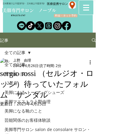
​医療提携サロン
立川駅南口より徒歩5分・立川南より徒歩3分
​美脚専門サロン ノーブル
料金・ネット予約
070-2173-1747
記事
全ての記事
上野 由理
全ての記事
2012年6月26日
読了時間: 2分
sergio rossi （セルジオ・ロ
番外編（笑）
ッシ）待っていたフォル
12星座
美脚になる トーニングシューズ
ム サンダル
美脚マエストラ上野由理
更新日：
2025年4月25日
美脚になる靴のこと
芸能関係のお客様体験談
美脚専門サロン salon de consolare サロン・