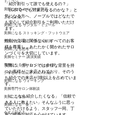
ド・コン
「紹介割引って誰でも使えるの？」
美脚になる セルフケア製品
「LGBTQ+でも対象になるのかな？」と
気になる方へ、ノーブルではどなたで
こどもの足
も安心して紹介割引をご利用いただけ
美脚になる サンダル・ミュール
ます。
美脚になる ストッキング・フットウエア
性別や立場に関係なく、すべてのお客
美脚になる 足のトラブル解決
様を尊重し、あたたかく開かれたサロ
美脚になる思考
ンづくりを大切にしています。
美脚セミナー 講演実績
美脚になる 雨・レインシューズ
実際に、当サロンでは多様な背景を持
つお客様がご来店されており、そのう
デキるオトコにオススメの靴
ち紹介での来店が3割以上を占めていま
美脚になる ウォーキング
す。
美脚専門サロン体験談
 「ここなら紹介したくなる」「信頼で
美脚になる肌
きる人に教えたい」そんなふうに思っ
美脚になる「食」
ていただけるよう、スタッフ一同、丁
今すぐ始める
寧で親身な対応を心がけています。