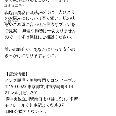
コミュニティ
また、カウンセリングでは一人ひとり
美脚は恋愛に効くのか？
のお悩みにしっかり寄り添い、肌の状
お知らせ
態やご希望に合わせた最適なプランを
ご提案。 無理な勧誘は一切ありません
ので、まずは気軽にご相談ください。
誰かの紹介が、あなたにとって安心の
きっかけになりますように。
【店舗情報】
メンズ脱毛・美脚専門サロン ノーブル
〒190-0023 東京都立川市柴崎町3-14-
21 マル井ビル301
 JR中央線立川駅南口より徒歩5分／多摩
モノレール立川南駅より徒歩3分
LINE公式アカウント：