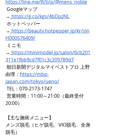
https://line.me/R/ti/p/@mens_noble
 Googleマップ 
→
https://g.co/kgs/4bDpzNL
ホットペッパー 
→
https://beauty.hotpepper.jp/kr/sln
H000576409/
 ミニモ 
→
https://minimodel.jp/salon/6cb201
311e1fbb9cd7f01c3c209789d7
 朝日新聞デジタルマイベストプロ 上野
由理：
https://mbp-
japan.com/tokyo/ueno/
 TEL：070-2173-1747
 営業時間：11:00～21:00（最終受付
20:00）
【主な施術メニュー】
メンズ脱毛（ヒゲ脱毛、VIO脱毛、全身
脱毛）