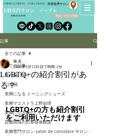
​医療提携サロン
立川駅南口より徒歩5分・立川南より徒歩3分
​美脚専門サロン ノーブル
料金・ネット予約
070-2173-1747
記事
全ての記事
橋 高
全ての記事
2025年5月12日
読了時間: 2分
LGBTQ+の紹介割引があ
番外編（笑）
る？
12星座
美脚になる トーニングシューズ
美脚マエストラ上野由理
LGBTQ+の方も紹介割引
美脚になる靴のこと
をご利用いただけます
芸能関係のお客様体験談
美脚専門サロン salon de consolare サロン・