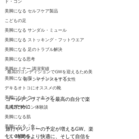
ド・コン
美脚になる セルフケア製品
こどもの足
美脚になる サンダル・ミュール
美脚になる ストッキング・フットウエア
美脚になる 足のトラブル解決
美脚になる思考
美脚セミナー 講演実績
最高のコンディションでGWを迎えるため美
美脚になる 雨・レインシューズ
容メンテナンスをする女性
デキるオトコにオススメの靴
美脚になる ウォーキング
ゴールデンウィークを最高の自分で楽
しむために
美脚専門サロン体験談
美脚になる肌
美脚になる「食」
旅行やレジャーの予定が増えるGW。楽
今すぐ始める
しい時間をより快適に、そして自信を