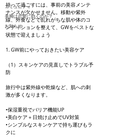
持って過ごすには、事前の美容メンテ
コミュニティ
ナンスが欠かせません。移動や紫外
美脚は恋愛に効くのか？
線、外食などで乱れがちな肌や体のコ
お知らせ
ンディションを整えて、GWをベストな
状態で迎えましょう
1. GW前にやっておきたい美容ケア
（1）スキンケアの見直しでトラブル予
防
旅行中は紫外線や乾燥など、肌への刺
激が多くなります。
•保湿重視でバリア機能UP
•美白ケア＋日焼け止めでUV対策
•シンプルなスキンケアで持ち運びもラ
クに