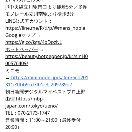
JR中央線立川駅南口より徒歩5分／多摩
モノレール立川南駅より徒歩3分
LINE公式アカウント：
https://line.me/R/ti/p/@mens_noble
Googleマップ → 
https://g.co/kgs/4bDpzNL
ホットペッパー
 → 
https://beauty.hotpepper.jp/kr/slnH0
00576409/
ミニモ
→
https://minimodel.jp/salon/6cb201
311e1fbb9cd7f01c3c209789d7
朝日新聞デジタルマイベストプロ上野
由理 
https://mbp-
japan.com/tokyo/ueno/
TEL：070-2173-1747
営業時間：11:00～21:00（最終受付
20:00）