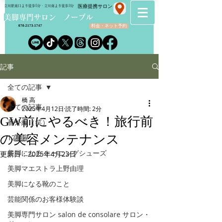
​医療提携サロン
立川駅南口より徒歩5分・立川南より徒歩3分
​美脚専門サロン ノーブル
料金・ネット予約
070-2173-1747
記事
全ての記事
橋 高
全ての記事
2025年4月12日
読了時間: 2分
GW前にやるべき！旅行前
番外編（笑）
の美容メンテナンス
12星座
美脚になる トーニングシューズ
更新日：
2025年4月23日
美脚マエストラ上野由理
美脚になる靴のこと
芸能関係のお客様体験談
美脚専門サロン salon de consolare サロン・