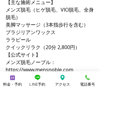
【主な施術メニュー】
メンズ脱毛（ヒゲ脱毛、VIO脱毛、全身
脱毛）
美脚マッサージ（3本指歩行を含む）
ブラジリアンワックス
ララピール
クイックリラク（20分 2,800円）
【公式サイト】
メンズ脱毛ノーブル：
https://www.mensnoble.com
美脚専門サロンノーブル：
http://www.consolare.net
料金・予約
LINE予約
アクセス
電話番号
【SNS】
Instagram（メンズ脱毛）：
@mens_noble
Instagram（上野由理）：
@yuri_uenoble
TikTok（メンズ脱毛）：@mens_noble
TikTok（上野由理）：@yuri_uenoble