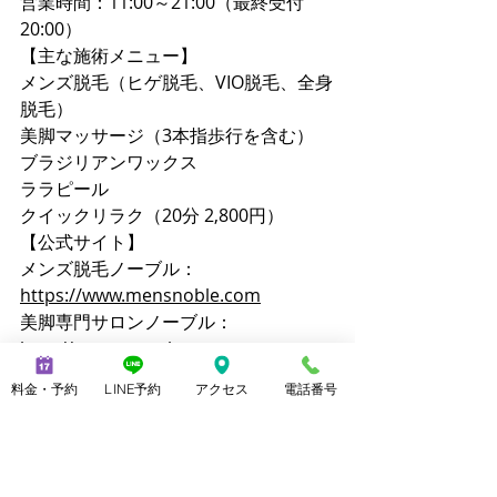
営業時間：11:00～21:00（最終受付
20:00）
【主な施術メニュー】
メンズ脱毛（ヒゲ脱毛、VIO脱毛、全身
脱毛）
美脚マッサージ（3本指歩行を含む）
ブラジリアンワックス
ララピール
クイックリラク（20分 2,800円）
【公式サイト】
メンズ脱毛ノーブル：
https://www.mensnoble.com
美脚専門サロンノーブル：
http://www.consolare.net
【SNS】
料金・予約
LINE予約
アクセス
電話番号
Instagram（メンズ脱毛）：
@mens_noble
Instagram（上野由理）：
@yuri_uenoble