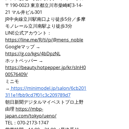
〒190-0023 東京都立川市柴崎町3-14-
21 マル井ビル301
JR中央線立川駅南口より徒歩5分／多摩
モノレール立川南駅より徒歩3分
LINE公式アカウント：
https://line.me/R/ti/p/@mens_noble
Googleマップ → 
https://g.co/kgs/4bDpzNL
ホットペッパー → 
https://beauty.hotpepper.jp/kr/slnH0
00576409/
ミニモ
→
https://minimodel.jp/salon/6cb201
311e1fbb9cd7f01c3c209789d7
朝日新聞デジタルマイベストプロ上野
由理 
https://mbp-
japan.com/tokyo/ueno/
TEL：070-2173-1747