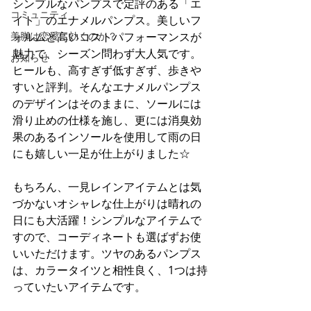
シンプルなパンプスで定評のある「エ
コミュニティ
イト」のエナメルパンプス。美しいフ
美脚は恋愛に効くのか？
ォルムと高いコストパフォーマンスが
魅力で、シーズン問わず大人気です。
お知らせ
ヒールも、高すぎず低すぎず、歩きや
すいと評判。そんなエナメルパンプス
のデザインはそのままに、ソールには
滑り止めの仕様を施し、更には消臭効
果のあるインソールを使用して雨の日
にも嬉しい一足が仕上がりました☆
もちろん、一見レインアイテムとは気
づかないオシャレな仕上がりは晴れの
日にも大活躍！シンプルなアイテムで
すので、コーディネートも選ばずお使
いいただけます。ツヤのあるパンプス
は、カラータイツと相性良く、1つは持
っていたいアイテムです。