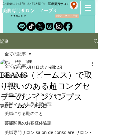
​医療提携サロン
立川駅南口より徒歩5分・立川南より徒歩3分
​美脚専門サロン ノーブル
料金・ネット予約
070-2173-1747
記事
全ての記事
上野 由理
全ての記事
2012年5月11日
読了時間: 2分
BEAMS（ビームス）で取
番外編（笑）
り扱いのある超ロングセ
12星座
美脚になる トーニングシューズ
ラーのレインパンプス
美脚マエストラ上野由理
更新日：
2025年4月25日
美脚になる靴のこと
芸能関係のお客様体験談
美脚専門サロン salon de consolare サロン・