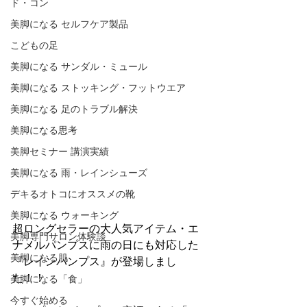
ド・コン
美脚になる セルフケア製品
こどもの足
美脚になる サンダル・ミュール
美脚になる ストッキング・フットウエア
美脚になる 足のトラブル解決
美脚になる思考
美脚セミナー 講演実績
美脚になる 雨・レインシューズ
デキるオトコにオススメの靴
美脚になる ウォーキング
超ロングセラーの大人気アイテム・エ
美脚専門サロン体験談
ナメルパンプスに雨の日にも対応した
美脚になる肌
『レインパンプス』が登場しまし
た！！
美脚になる「食」
今すぐ始める