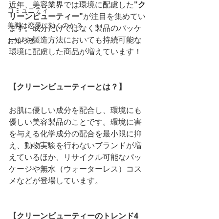
近年、美容業界では環境に配慮した
"ク
コミュニティ
リーンビューティー"
が注目を集めてい
美脚は恋愛に効くのか？
ます。成分だけではなく製品のパッケ
ージや製造方法においても持続可能な
お知らせ
環境に配慮した商品が増えています！
【クリーンビューティーとは？】
お肌に優しい成分を配合し、環境にも
優しい美容製品のことです。環境に害
を与える化学成分の配合を最小限に抑
え、動物実験を行わないブランドが増
えているほか、リサイクル可能なパッ
ケージや無水（ウォーターレス）コス
メなどが登場しています。
【クリーンビューティーのトレンド4