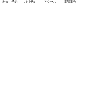
https://www.mensnoble.com
料金・予約
LINE予約
アクセス
電話番号
美脚専門サロンノーブル：
http://www.consolare.net
【SNS】
Instagram（メンズ脱毛）：
@mens_noble
Instagram（上野由理）：
@yuri_uenoble
TikTok（メンズ脱毛）：@mens_noble
TikTok（上野由理）：@yuri_uenoble
Threads：@yuri_uenoble
最新記事
すべて表示