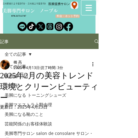
​医療提携サロン
立川駅南口より徒歩5分・立川南より徒歩3分
​美脚専門サロン ノーブル
料金・ネット予約
070-2173-1747
記事
全ての記事
橋 高
全ての記事
2025年4月13日
読了時間: 3分
2025年2月の美容トレンド
番外編（笑）
環境とクリーンビューティ
12星座
美脚になる トーニングシューズ
ー
美脚マエストラ上野由理
更新日：
2025年4月23日
美脚になる靴のこと
芸能関係のお客様体験談
美脚専門サロン salon de consolare サロン・