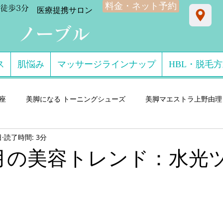
料金・ネット予約
徒歩3分
​医療提携サロン
ン ノーブル
ス
肌悩み
マッサージラインナップ
HBL・脱毛
星座
美脚になる トーニングシューズ
美脚マエストラ上野由理
日
読了時間: 3分
門サロン salon de consolare サロン・ド・コン
美脚になる セ
年2月の美容トレンド：水光
ダル・ミュール
美脚になる ストッキング・フットウエア
美脚
 講演実績
美脚になる 雨・レインシューズ
デキるオトコにオ