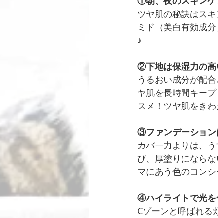
①朝、夜のスキンケ
ツヤ肌の秘訣はスキ
ミド（美白有効成分
♪
②下地は保湿力の高
うるおい成分が配合
ヤ肌を長時間キープ
スメ！ツヤ肌をきわ
③ファンデーション
カバー力よりは、う
び、厚塗りにならな
マにあう色のコンシ
④ハイライトで光を
Cゾーンと呼ばれる