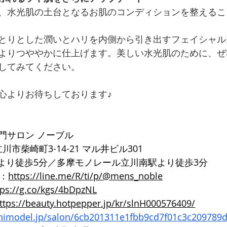
、水光肌の土台となるお肌のコンディションを整えるこ
とりとした潤いとハリを内側から引き出すフェイシャル
よりつややかに仕上げます。美しい水光肌のために、ぜ
してみてください。
心よりお待ちしております♪
門サロン ノーブル
都立川市柴崎町3-14-21 マル井ビル301
口より徒歩5分／多摩モノレール立川南駅より徒歩3分
ト：
https://line.me/R/ti/p/@mens_noble
tps://g.co/kgs/4bDpzNL
ttps://beauty.hotpepper.jp/kr/slnH000576409/
inimodel.jp/salon/6cb201311e1fbb9cd7f01c3c209789