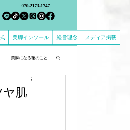
070-2173-1747
方式
美脚インソール
経営理念
メディア掲載
美脚になる靴のこと
ルフケア製品
ツヤ肌
になる 足のトラブル解決
ススメの靴