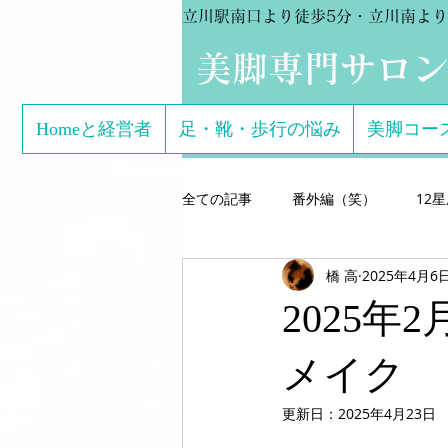
立川駅南口より徒歩5分・立川南より
​美脚専門サロ
Homeと経営者
足・靴・歩行の悩み
美脚コー
全ての記事
番外編（笑）
12
橋 高
2025年4月6
芸能関係のお客様体験談
美脚専
2025
こどもの足
美脚になる サン
メイク
更新日：
2025年4月23日
美脚になる思考
美脚セミナー