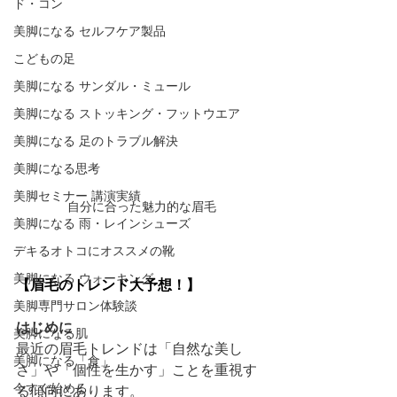
ド・コン
美脚になる セルフケア製品
こどもの足
美脚になる サンダル・ミュール
美脚になる ストッキング・フットウエア
美脚になる 足のトラブル解決
美脚になる思考
美脚セミナー 講演実績
自分に合った魅力的な眉毛
美脚になる 雨・レインシューズ
デキるオトコにオススメの靴
美脚になる ウォーキング
【眉毛のトレンド大予想！】
美脚専門サロン体験談
はじめに
美脚になる肌
最近の眉毛トレンドは「自然な美し
美脚になる「食」
さ」や「個性を生かす」ことを重視す
今すぐ始める
る傾向にあります。