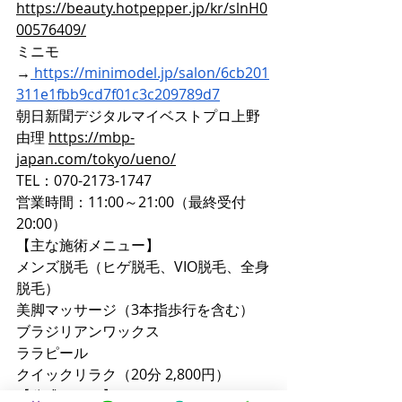
https://beauty.hotpepper.jp/kr/slnH0
00576409/
ミニモ
→
https://minimodel.jp/salon/6cb201
311e1fbb9cd7f01c3c209789d7
朝日新聞デジタルマイベストプロ上野
由理 
https://mbp-
japan.com/tokyo/ueno/
TEL：070-2173-1747
営業時間：11:00～21:00（最終受付
20:00）
【主な施術メニュー】
メンズ脱毛（ヒゲ脱毛、VIO脱毛、全身
脱毛）
美脚マッサージ（3本指歩行を含む）
ブラジリアンワックス
ララピール
クイックリラク（20分 2,800円）
【公式サイト】