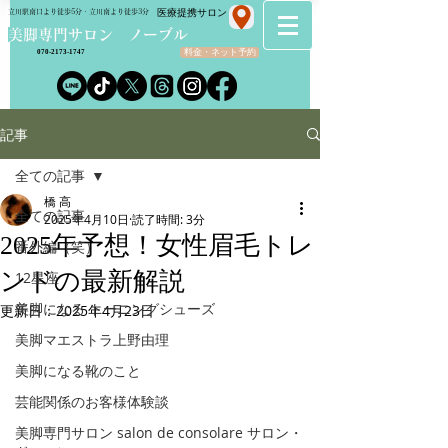
​医療提携サロン
立川駅南口より徒歩5分・立川南より徒歩3分
​美脚専門サロン ノーブル
料金・ネット予約
070-2173-1747
記事
全ての記事
橋 高
全ての記事
2025年4月10日
読了時間: 3分
2025年予想！女性眉毛トレ
番外編（笑）
ンドの最新解説
12星座
美脚になる トーニングシューズ
更新日：
2025年4月23日
美脚マエストラ上野由理
美脚になる靴のこと
芸能関係のお客様体験談
美脚専門サロン salon de consolare サロン・