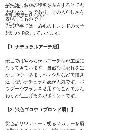
眉毛は、お顔の印象を左右するとても
コミュニティ
大切なパーツであり、その人らしさを
美脚は恋愛に効くのか？
表現するものです。
お知らせ
この記事では、眉毛のトレンドの大予
想6つを解説していきます。
【1. ナチュラルアーチ眉】
最近ではやわらかいアーチ型が主流に
なってきています。自然な毛流れを生
かしつつ、あまりペンシルなどで描き
込まないナチュラル感が人気です。パ
ウダーやブラシを活用することでふん
わりと仕上げるのがポイントです。
【2. 淡色ブロウ（ブロンド眉）】
髪色よりワントーン明るいカラーを眉