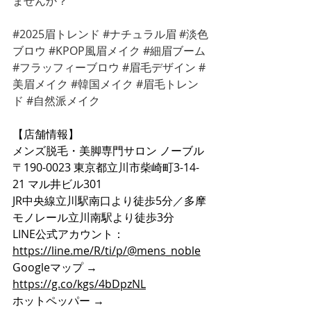
ませんか？
#2025眉トレンド
#ナチュラル眉
#淡色
ブロウ
#KPOP風眉メイク
#細眉ブーム
#フラッフィーブロウ
#眉毛デザイン
#
美眉メイク
#韓国メイク
#眉毛トレン
ド
#自然派メイク
【店舗情報】
メンズ脱毛・美脚専門サロン ノーブル
〒190-0023 東京都立川市柴崎町3-14-
21 マル井ビル301
JR中央線立川駅南口より徒歩5分／多摩
モノレール立川南駅より徒歩3分
LINE公式アカウント：
https://line.me/R/ti/p/@mens_noble
Googleマップ → 
https://g.co/kgs/4bDpzNL
ホットペッパー → 