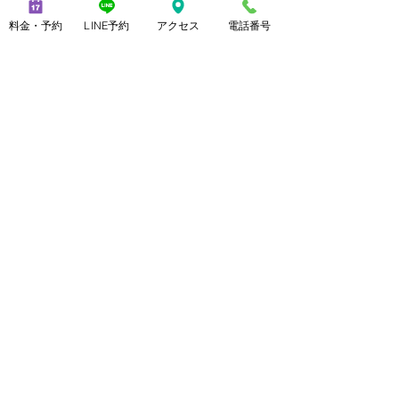
メンズ脱毛ノーブル：
料金・予約
LINE予約
アクセス
電話番号
https://www.mensnoble.com
美脚専門サロンノーブル：
http://www.consolare.net
【SNS】
Instagram（メンズ脱毛）：
@mens_noble
Instagram（上野由理）：
@yuri_uenoble
TikTok（メンズ脱毛）：@mens_noble
TikTok（上野由理）：@yuri_uenoble
Threads：@yuri_uenoble