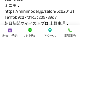
ミニモ：
https://minimodel.jp/salon/6cb20131
1e1fbb9cd7f01c3c209789d7
朝日新聞マイベストプロ 上野由理：
https://mbp-japan.com/tokyo/ueno/
料金・予約
LINE予約
アクセス
電話番号
【主な施術メニュー】  
・メンズ脱毛（ヒゲ・VIO・全身）  
・美脚マッサージ  
・ブラジリアンワックス  
・ララピール  
・20分マッサージ（2,800円）
【公式サイト】  
https://www.mensnoble.com
https://www.consolare.net
【SNS】  