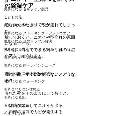
ド・コン
の除湿ケア
美脚になる セルフケア製品
こどもの足
急な雨や水たまりで靴が濡れてしまっ
美脚になる サンダル・ミュール
た…。
美脚になる ストッキング・フットウエア
放っておくと、ニオイや型崩れの原因
美脚になる 足のトラブル解決
になることも。
美脚になる思考
今回は、自宅でできる簡単な靴の除湿
ケアをご紹介します。
美脚セミナー 講演実績
美脚になる 雨・レインシューズ
デキるオトコにオススメの靴
濡れた靴、すぐに対処しないとどうな
る？
美脚になる ウォーキング
美脚専門サロン体験談
濡れた靴をそのままにしておくと、
美脚になる肌
・雑菌が繁殖してニオイが出る
美脚になる「食」
・内部の湿気でカビが発生する
今すぐ始める