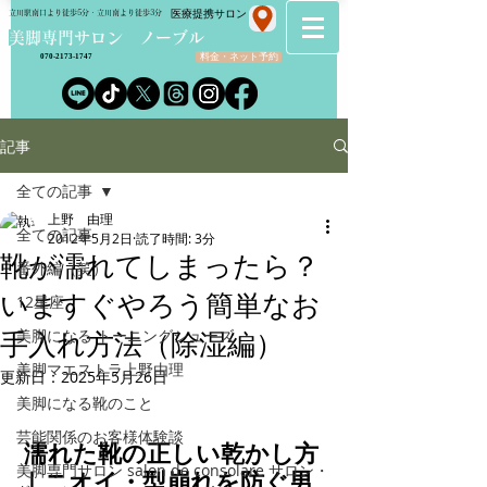
​医療提携サロン
立川駅南口より徒歩5分・立川南より徒歩3分
​美脚専門サロン ノーブル
料金・ネット予約
070-2173-1747
記事
全ての記事
上野 由理
全ての記事
2012年5月2日
読了時間: 3分
靴が濡れてしまったら？
番外編（笑）
いますぐやろう簡単なお
12星座
美脚になる トーニングシューズ
手入れ方法（除湿編）
美脚マエストラ上野由理
更新日：
2025年5月26日
美脚になる靴のこと
芸能関係のお客様体験談
濡れた靴の正しい乾かし方
美脚専門サロン salon de consolare サロン・
｜ニオイ・型崩れを防ぐ男