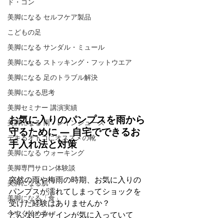
ド・コン
美脚になる セルフケア製品
こどもの足
美脚になる サンダル・ミュール
美脚になる ストッキング・フットウエア
美脚になる 足のトラブル解決
美脚になる思考
美脚セミナー 講演実績
お気に入りのパンプスを雨から
美脚になる 雨・レインシューズ
守るために ― 自宅でできるお
デキるオトコにオススメの靴
手入れ法と対策
美脚になる ウォーキング
美脚専門サロン体験談
突然の雨や梅雨の時期、お気に入りの
美脚になる肌
パンプスが濡れてしまってショックを
美脚になる「食」
受けた経験はありませんか？ 
今すぐ始める
どんなにデザインが気に入っていて