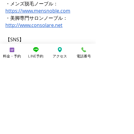
・メンズ脱毛ノーブル：
https://www.mensnoble.com
・美脚専門サロンノーブル：
http://www.consolare.net
【SNS】 
Instagram（メンズ脱毛）：
@mens_noble 
料金・予約
LINE予約
アクセス
電話番号
Instagram（上野由理）：
@yuri_uenoble 
TikTok（メンズ脱毛）：
@mens_noble 
TikTok（上野由理）：@yuri_uenoble 
Threads：@yuri_uenoble