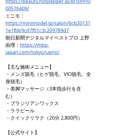
https://beauty.hotpepper.jp/kr/slnH0
00576409/
ミニモ：
https://minimodel.jp/salon/6cb20131
1e1fbb9cd7f01c3c209789d7
朝日新聞デジタルマイベストプロ 上野
由理：
https://mbp-
japan.com/tokyo/ueno/
【主な施術メニュー】 
・メンズ脱毛（ヒゲ脱毛、VIO脱毛、全
身脱毛） 
・美脚マッサージ（3本指歩行を含
む） 
・ブラジリアンワックス 
・ララピール 
・クイックリラク（20分 2,800円）
【公式サイト】 