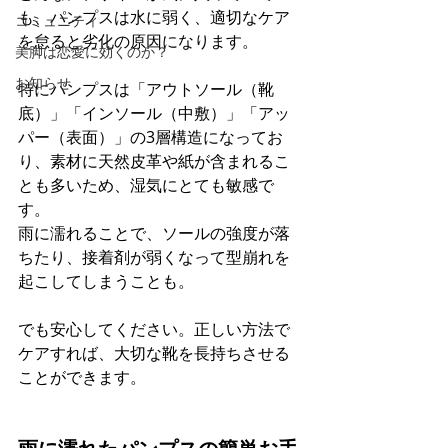
も、パンプスは水に弱く、適切なケア
コミュニティ
を怠ると劣化の原因になります。
美脚は恋愛に効くのか？
お知らせ
特にパンプスは「アウトソール（靴
底）」「インソール（中敷）」「アッ
パー（表面）」の3層構造になってお
り、素材に天然皮革や紙が含まれるこ
とも多いため、湿気にとても敏感で
す。 
雨に濡れることで、ソールの強度が落
ちたり、接着剤が弱くなって型崩れを
起こしてしまうことも。
でも安心してください。正しい方法で
ケアすれば、大切な靴を長持ちさせる
ことができます。