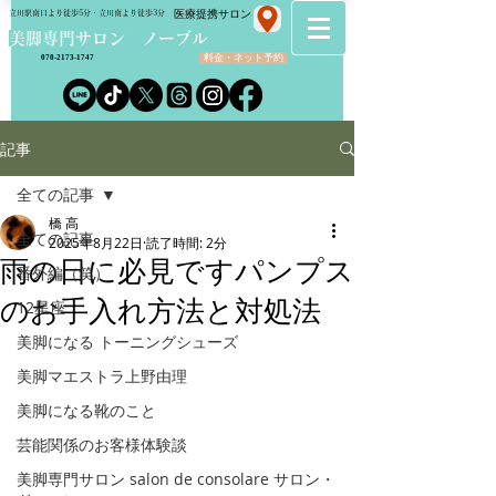
​医療提携サロン
立川駅南口より徒歩5分・立川南より徒歩3分
​美脚専門サロン ノーブル
料金・ネット予約
070-2173-1747
記事
全ての記事
橋 高
全ての記事
2025年8月22日
読了時間: 2分
雨の日に必見ですパンプス
番外編（笑）
のお手入れ方法と対処法
12星座
美脚になる トーニングシューズ
美脚マエストラ上野由理
美脚になる靴のこと
芸能関係のお客様体験談
美脚専門サロン salon de consolare サロン・