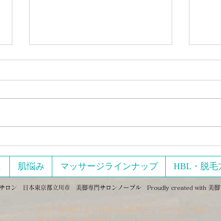
修正
「美脚マエストラって怪しく
ない？」
ス
肌悩み
マッサージラインナップ
HBL・脱毛
ン 日本東京都立川市 美脚専門サロンノーブル Proudly created with
美脚
JR立川駅南口より徒歩5分多摩モノレール立川南より
​東京都立川市柴崎町3-14-21マル井ビル301