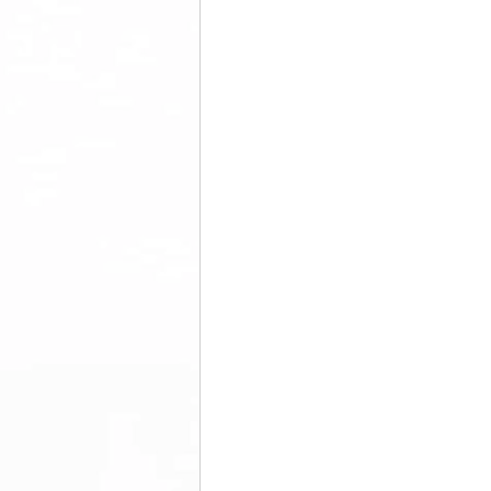
美脚になる ウォーキング
美脚
コミュニティ
美脚は恋愛に効