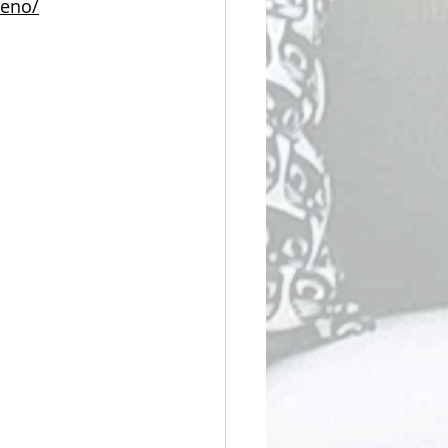
ueno/