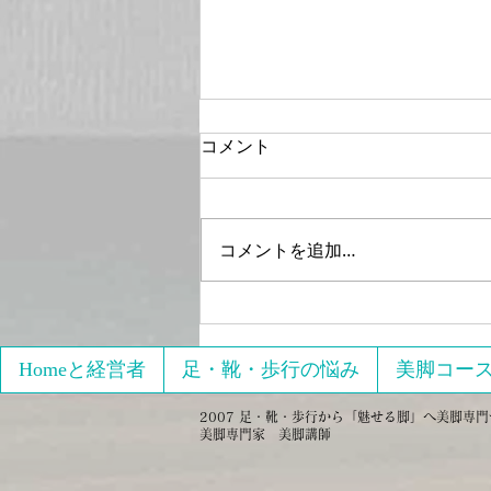
コメント
コメントを追加…
瞑想で美脚になる
Homeと経営者
足・靴・歩行の悩み
美脚コー
2007 足・靴・歩行から「魅せる脚」へ美脚専門サロ
美脚専門家 美脚講師