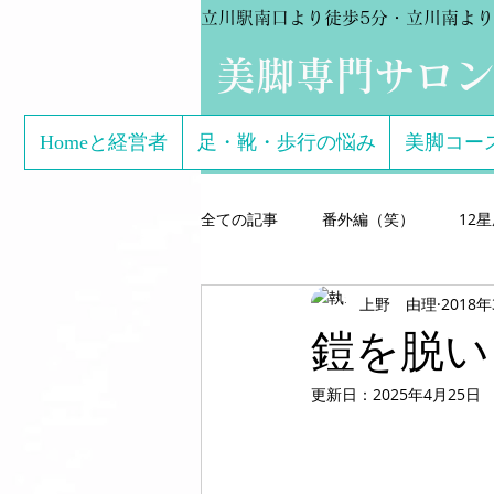
立川駅南口より徒歩5分・立川南より
​美脚専門サロ
Homeと経営者
足・靴・歩行の悩み
美脚コー
全ての記事
番外編（笑）
12
上野 由理
2018
芸能関係のお客様体験談
美脚専
鎧を脱い
更新日：
2025年4月25日
こどもの足
美脚になる サン
美脚になる思考
美脚セミナー