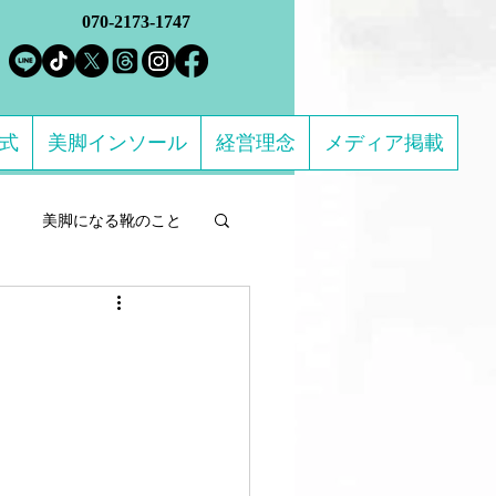
070-2173-1747
方式
美脚インソール
経営理念
メディア掲載
美脚になる靴のこと
ルフケア製品
になる 足のトラブル解決
ススメの靴