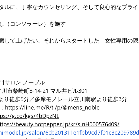
タルに、丁寧なカウンセリング、そして良心的なプライ
し（コンソラーレ）を施す
癒して上げたい、それからスタートした。女性専用の隠
門サロン ノーブル
都立川市柴崎町3-14-21 マル井ビル301
口より徒歩5分／多摩モノレール立川南駅より徒歩3分
ト：
https://line.me/R/ti/p/@mens_noble
tps://g.co/kgs/4bDpzNL
ttps://beauty.hotpepper.jp/kr/slnH000576409/
inimodel.jp/salon/6cb201311e1fbb9cd7f01c3c209789