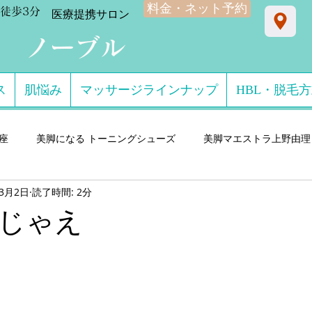
料金・ネット予約
徒歩3分
​医療提携サロン
ン ノーブル
ス
肌悩み
マッサージラインナップ
HBL・脱毛
星座
美脚になる トーニングシューズ
美脚マエストラ上野由理
年3月2日
読了時間: 2分
門サロン salon de consolare サロン・ド・コン
美脚になる セ
じゃえ
ダル・ミュール
美脚になる ストッキング・フットウエア
美脚
 講演実績
美脚になる 雨・レインシューズ
デキるオトコにオ