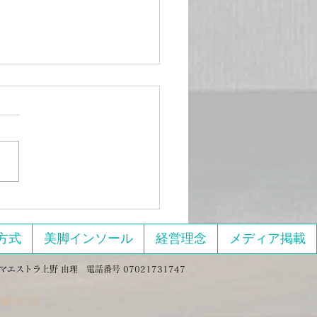
よりイメージで
方式
美脚インソール
経営理念
メディア掲載
マエストラ上野 由理 電話番号 07021731747
徒歩3分