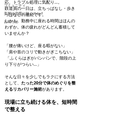
応、トラブル処理に気配り…。 
コミュニティ
鉄道員の一日は、立ちっぱなし・歩き
美脚は恋愛に効くのか？
っぱなしの連続です。 
しかも、勤務中に座れる時間はほんの
お知らせ
わずか。体の疲れがどんどん蓄積して
いませんか？
「腰が痛いけど、座る暇がない」 
「肩や首のコリで動きがぎこちない」
 「ふくらはぎがパンパンで、階段の上
り下りがつらい…」
そんな日々を少しでもラクにする方法
として、
たった20分で体のめぐりを整
えるリカバリー施術
があります。
現場に立ち続ける体を、短時間
で整える