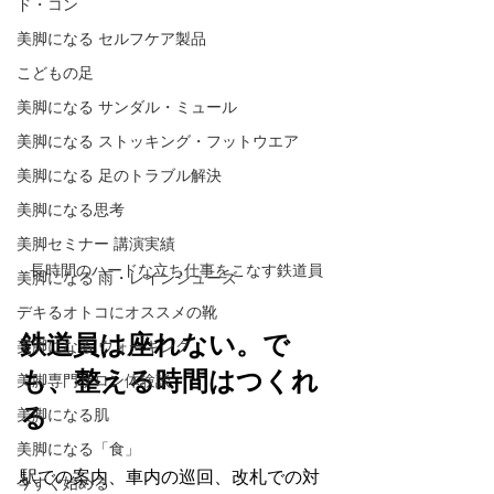
ド・コン
美脚になる セルフケア製品
こどもの足
美脚になる サンダル・ミュール
美脚になる ストッキング・フットウエア
美脚になる 足のトラブル解決
美脚になる思考
美脚セミナー 講演実績
長時間のハードな立ち仕事をこなす鉄道員
美脚になる 雨・レインシューズ
デキるオトコにオススメの靴
鉄道員は座れない。で
美脚になる ウォーキング
も、整える時間はつくれ
美脚専門サロン体験談
美脚になる肌
る
美脚になる「食」
駅での案内、車内の巡回、改札での対
今すぐ始める