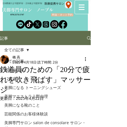
​医療提携サロン
立川駅南口より徒歩5分・立川南より徒歩3分
​美脚専門サロン ノーブル
料金・ネット予約
070-2173-1747
記事
全ての記事
橋 高
全ての記事
2025年4月18日
読了時間: 2分
鉄道員のための「20分で疲
番外編（笑）
れを吹き飛ばす」マッサー
12星座
美脚になる トーニングシューズ
ジ
美脚マエストラ上野由理
更新日：
2025年4月22日
美脚になる靴のこと
芸能関係のお客様体験談
美脚専門サロン salon de consolare サロン・