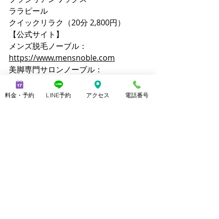
ララピール
クイックリラク（20分 2,800円）
【公式サイト】
メンズ脱毛ノーブル：
https://www.mensnoble.com
美脚専門サロンノーブル：
http://www.consolare.net
【SNS】
料金・予約
LINE予約
アクセス
電話番号
Instagram（メンズ脱毛）：
@mens_noble
Instagram（上野由理）：
@yuri_uenoble
TikTok（メンズ脱毛）：@mens_noble
TikTok（上野由理）：@yuri_uenoble
Threads：@yuri_uenoble