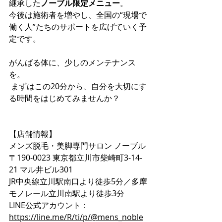
継承した
ノーブル限定メニュー
。
今後は施術者を増やし、全国の“現場で
働く人”たちのサポートを広げていく予
定です。
がんばる体に、少しのメンテナンス
を。
 まずはこの20分から、自分を大切にす
る時間をはじめてみませんか？
【店舗情報】
メンズ脱毛・美脚専門サロン ノーブル
〒190-0023 東京都立川市柴崎町3-14-
21 マル井ビル301
JR中央線立川駅南口より徒歩5分／多摩
モノレール立川南駅より徒歩3分
LINE公式アカウント：
https://line.me/R/ti/p/@mens_noble