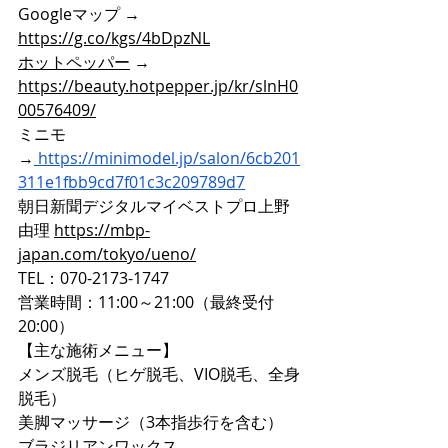
Googleマップ → 
https://g.co/kgs/4bDpzNL
ホットペッパー
 → 
https://beauty.hotpepper.jp/kr/slnH0
00576409/
ミニモ
→
https://minimodel.jp/salon/6cb201
311e1fbb9cd7f01c3c209789d7
朝日新聞デジタルマイベストプロ上野
由理 
https://mbp-
japan.com/tokyo/ueno/
TEL：070-2173-1747
営業時間：11:00～21:00（最終受付
20:00）
【主な施術メニュー】
メンズ脱毛（ヒゲ脱毛、VIO脱毛、全身
脱毛）
美脚マッサージ（3本指歩行を含む）
ブラジリアンワックス