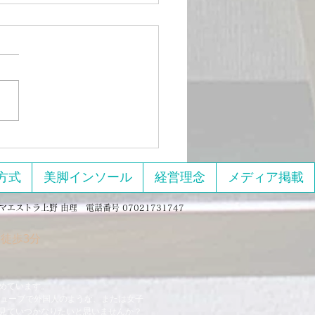
11日、13日開催美脚のた
エクササイズとマッサー
しまくる回
績紹介】美脚エクササイズ＆
サージ集中講座を開催しまし
「コロナ太りが止まらな
ットを
けど続かない」 「ラクし
でもちゃんと痩せたい！」
な声に応えて、オンライン単
方式
美脚インソール
経営理念
メディア掲載
エクササ
とマッサージをしまくる』
マエストラ上野 由理 電話番号 07021731747
催） を実施しました。
徒歩3分
トル通り、とにかく体を動か
笑いながら脚をスッキリさせ
ていく90分。 パジャマでも、
めています。
チューブで外国人のような、または女子
見ていつかなりたいと思いませんか？