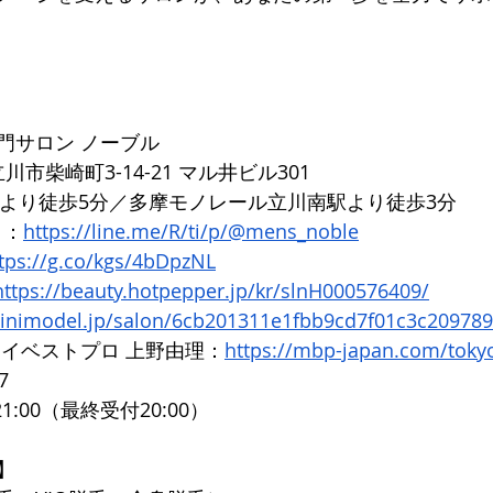
門サロン ノーブル
都立川市柴崎町3-14-21 マル井ビル301
口より徒歩5分／多摩モノレール立川南駅より徒歩3分
ト：
https://line.me/R/ti/p/@mens_noble
tps://g.co/kgs/4bDpzNL
https://beauty.hotpepper.jp/kr/slnH000576409/
minimodel.jp/salon/6cb201311e1fbb9cd7f01c3c20978
マイベストプロ 上野由理：
https://mbp-japan.com/toky
7
1:00（最終受付20:00）
】