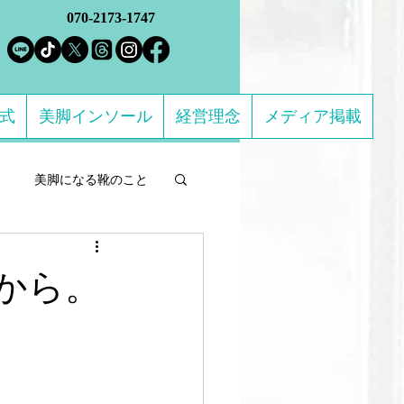
070-2173-1747
方式
美脚インソール
経営理念
メディア掲載
美脚になる靴のこと
ルフケア製品
から。
になる 足のトラブル解決
ススメの靴