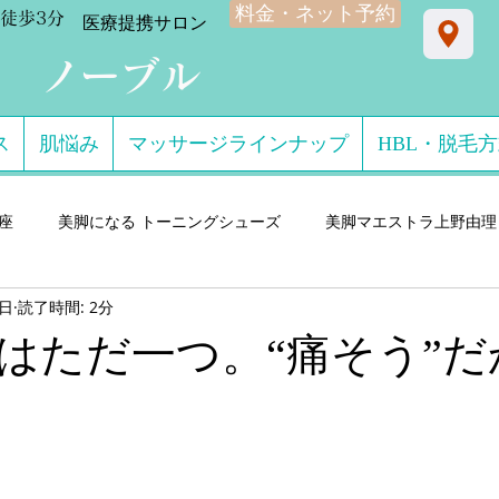
料金・ネット予約
徒歩3分
​医療提携サロン
ン ノーブル
ス
肌悩み
マッサージラインナップ
HBL・脱毛
星座
美脚になる トーニングシューズ
美脚マエストラ上野由理
8日
読了時間: 2分
門サロン salon de consolare サロン・ド・コン
美脚になる セ
はただ一つ。“痛そう”だ
ダル・ミュール
美脚になる ストッキング・フットウエア
美脚
 講演実績
美脚になる 雨・レインシューズ
デキるオトコにオ