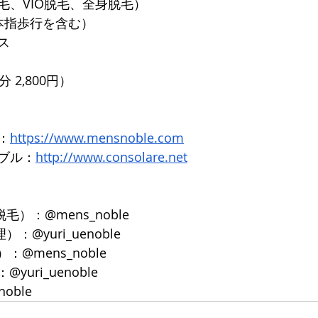
毛、VIO脱毛、全身脱毛）
本指歩行を含む）
ス
 2,800円）
：
https://www.mensnoble.com
ブル：
http://www.consolare.net
脱毛）：@mens_noble
）：@yuri_uenoble
：@mens_noble
yuri_uenoble
noble