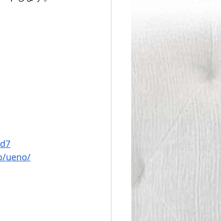
9d7
o/ueno/