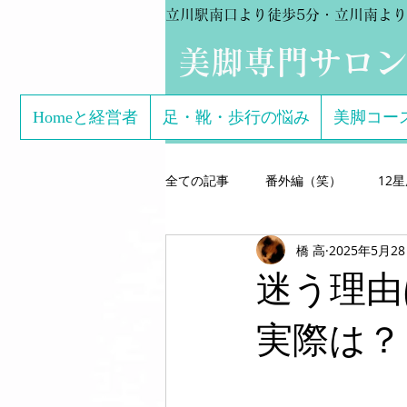
立川駅南口より徒歩5分・立川南より
​美脚専門サロ
Homeと経営者
足・靴・歩行の悩み
美脚コー
全ての記事
番外編（笑）
12
橋 高
2025年5月2
芸能関係のお客様体験談
美脚専
迷う理由
こどもの足
美脚になる サン
実際は？
美脚になる思考
美脚セミナー