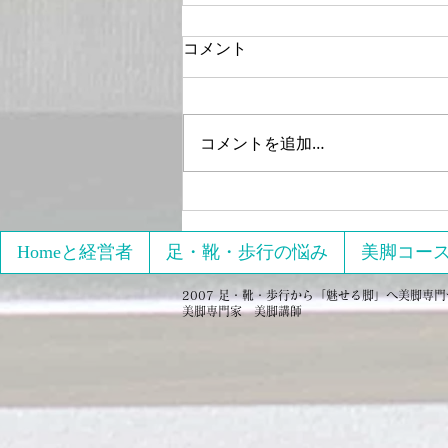
コメント
コメントを追加…
2021年4月15日17日開催
「【オンライン】限定 初心
者向け3回でパーフェクトの
Homeと経営者
足・靴・歩行の悩み
美脚コー
美脚をゲットする」へのレビ
2007 足・靴・歩行から「魅せる脚」へ美脚専門サロ
ュー
美脚専門家 美脚講師