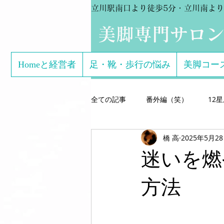
立川駅南口より徒歩5分・立川南より
​美脚専門サロ
Homeと経営者
足・靴・歩行の悩み
美脚コー
全ての記事
番外編（笑）
12
橋 高
2025年5月2
芸能関係のお客様体験談
美脚専
迷いを燃
こどもの足
美脚になる サン
方法
美脚になる思考
美脚セミナー