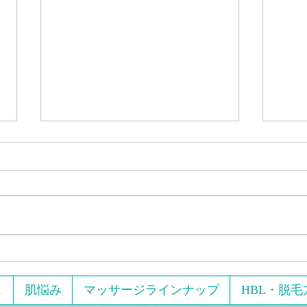
2月
めに
ジを
【実
マッ
た 
い…」 「いろんなダイエ
試した
セルライトはプロのマッサー
て、
ジに頼らず100円で解決100円
そん
ショップのあるものを使って
ス
肌悩み
マッサージラインナップ
HBL・脱毛
発講座 『美脚のために
セルライト潰しが出来ます。