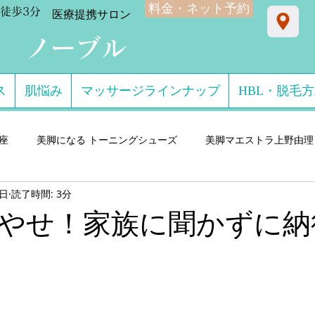
料金・ネット予約
徒歩3分
​医療提携サロン
ン ノーブル
ス
肌悩み
マッサージラインナップ
HBL・脱毛
星座
美脚になる トーニングシューズ
美脚マエストラ上野由理
8日
読了時間: 3分
門サロン salon de consolare サロン・ド・コン
美脚になる セ
やせ！家族に聞かずに納
ダル・ミュール
美脚になる ストッキング・フットウエア
美脚
 講演実績
美脚になる 雨・レインシューズ
デキるオトコにオ