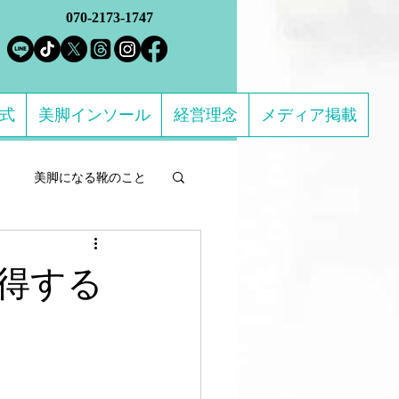
070-2173-1747
方式
美脚インソール
経営理念
メディア掲載
美脚になる靴のこと
ルフケア製品
得する
になる 足のトラブル解決
ススメの靴