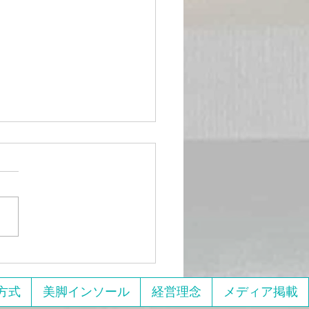
11日、13日開催美脚のた
エクササイズとマッサー
しまくる回
績紹介】美脚エクササイズ＆
サージ集中講座を開催しまし
「コロナ太りが止まらな
ットを
けど続かない」 「ラクし
でもちゃんと痩せたい！」
な声に応えて、オンライン単
方式
美脚インソール
経営理念
メディア掲載
エクササ