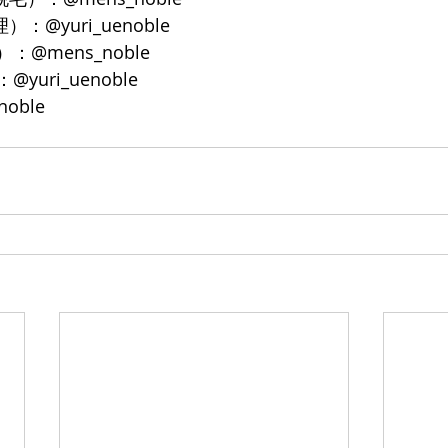
）：@yuri_uenoble
：@mens_noble
yuri_uenoble
noble