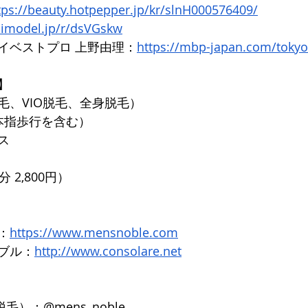
tps://beauty.hotpepper.jp/kr/slnH000576409/
nimodel.jp/r/dsVGskw
イベストプロ 上野由理：
https://mbp-japan.com/toky
】
毛、VIO脱毛、全身脱毛）
本指歩行を含む）
ス
 2,800円）
：
https://www.mensnoble.com
ブル：
http://www.consolare.net
脱毛）：@mens_noble