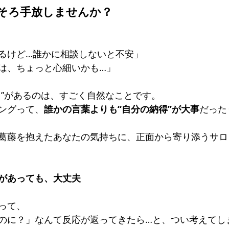
そろ手放しませんか？
専門サロン体験談
美脚になる肌
美脚になる「食」
今
るけど…誰かに相談しないと不安」 
は、ちょっと心細いかも…」
くのか？
お知らせ
ち”があるのは、すごく自然なことです。 
ングって、
誰かの言葉よりも“自分の納得”が大事
だった
葛藤を抱えたあなたの気持ちに、正面から寄り添うサロ
があっても、大丈夫
って、 
のに？」なんて反応が返ってきたら…と、つい考えてし