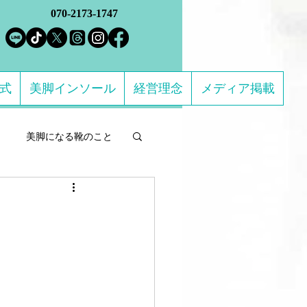
070-2173-1747
方式
美脚インソール
経営理念
メディア掲載
美脚になる靴のこと
ルフケア製品
になる 足のトラブル解決
ススメの靴