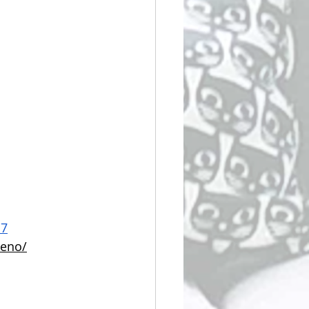
d7
ueno/