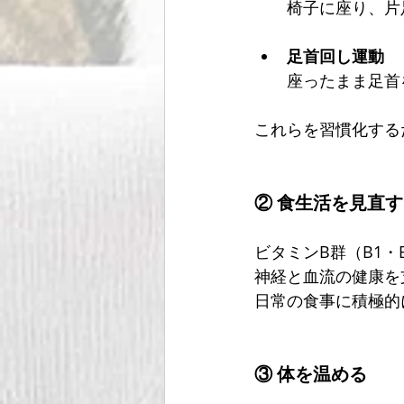
椅子に座り、片
足首回し運動
座ったまま足首
これらを習慣化する
② 食生活を見直す
ビタミンB群（B1・B
神経と血流の健康を
日常の食事に積極的
③ 体を温める