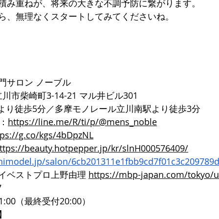
積み重ねが、将来の大きな不調予防に繋がります。 
ら、無理なくスタートしてみてくださいね。
門サロン ノーブル
都立川市柴崎町3-14-21 マル井ビル301
口より徒歩5分／多摩モノレール立川南駅より徒歩3分
ト：
https://line.me/R/ti/p/@mens_noble
tps://g.co/kgs/4bDpzNL
ttps://beauty.hotpepper.jp/kr/slnH000576409/
inimodel.jp/salon/6cb201311e1fbb9cd7f01c3c209789
イベストプロ上野由理 
https://mbp-japan.com/tokyo/
7
1:00（最終受付20:00）
】