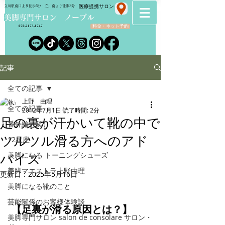
​医療提携サロン
立川駅南口より徒歩5分・立川南より徒歩3分
​美脚専門サロン ノーブル
料金・ネット予約
070-2173-1747
記事
全ての記事
上野 由理
全ての記事
2012年7月1日
読了時間: 2分
足の裏が汗かいて靴の中で
番外編（笑）
ツルツル滑る方へのアド
12星座
美脚になる トーニングシューズ
バイス
美脚マエストラ上野由理
更新日：
2025年5月16日
美脚になる靴のこと
芸能関係のお客様体験談
【足裏が滑る原因とは？】
美脚専門サロン salon de consolare サロン・