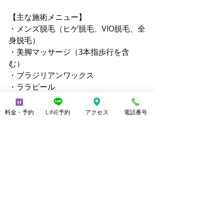
【主な施術メニュー】 
・メンズ脱毛（ヒゲ脱毛、VIO脱毛、全
身脱毛） 
・美脚マッサージ（3本指歩行を含
む） 
・ブラジリアンワックス 
・ララピール 
・クイックリラク（20分 2,800円）
料金・予約
LINE予約
アクセス
電話番号
【公式サイト】
 ・メンズ脱毛ノーブル：
https://www.mensnoble.com
 ・美脚専門サロンノーブル：
http://www.consolare.net
【SNS】 
 Instagram（メンズ脱毛）：
@mens_noble 