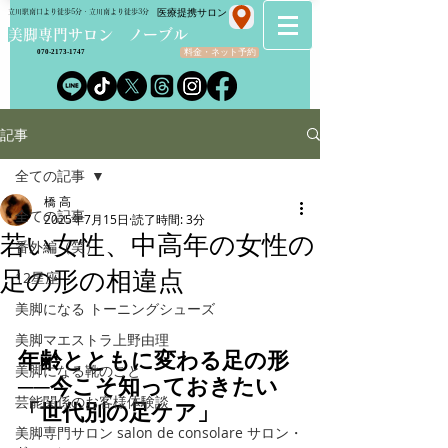
​医療提携サロン
立川駅南口より徒歩5分・立川南より徒歩3分
​美脚専門サロン ノーブル
料金・ネット予約
070-2173-1747
記事
全ての記事
橋 高
全ての記事
2025年7月15日
読了時間: 3分
若い女性、中高年の女性の
番外編（笑）
足の形の相違点
12星座
美脚になる トーニングシューズ
美脚マエストラ上野由理
年齢とともに変わる足の形
美脚になる靴のこと
──今こそ知っておきたい
芸能関係のお客様体験談
「世代別の足ケア」
美脚専門サロン salon de consolare サロン・