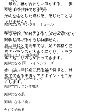
ド・コン
「最近、靴が合わない気がする」「歩
美脚になる セルフケア製品
くとすぐ疲れてしまう」 
そんなふとした違和感、感じたことは
こどもの足
ありませんか？
美脚になる サンダル・ミュール
美脚になる ストッキング・フットウエア
実はそれ、加齢による“足の形の変化”が
関係しているかもしれません。 
美脚になる 足のトラブル解決
若い世代と中高年では、足の骨格や筋
美脚になる思考
肉のバランスが大きく異なり、トラブ
美脚セミナー 講演実績
ルの起こり方も変わってきます。
美脚になる 雨・レインシューズ
今回は、世代別に見る足の特徴と、日
デキるオトコにオススメの靴
常でできる美脚ケアのポイントをご紹
美脚になる ウォーキング
介します。
美脚専門サロン体験談
美脚になる肌
美脚になる「食」
今すぐ始める