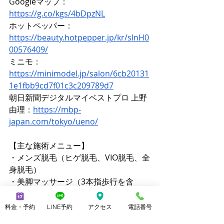
Googleマップ：
https://g.co/kgs/4bDpzNL
ホットペッパー：
https://beauty.hotpepper.jp/kr/slnH0
00576409/
ミニモ：
https://minimodel.jp/salon/6cb20131
1e1fbb9cd7f01c3c209789d7
朝日新聞デジタルマイベストプロ 上野
由理：
https://mbp-
japan.com/tokyo/ueno/
【主な施術メニュー】 
・メンズ脱毛（ヒゲ脱毛、VIO脱毛、全
身脱毛） 
・美脚マッサージ（3本指歩行を含
む） 
・ブラジリアンワックス 
料金・予約
LINE予約
アクセス
電話番号
・ララピール 