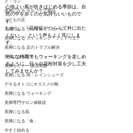
ド・コン
心地よい風が吹きはじめる季節は、自
美脚になる セルフケア製品
然の中を歩くのが気持ちいいもので
こどもの足
す。 
しかし、「花粉症がつらくて外に出た
美脚になる サンダル・ミュール
くない…」という声もよく耳にしま
美脚になる ストッキング・フットウエア
す。
美脚になる 足のトラブル解決
そんな時期でもウォーキングを楽しめ
美脚になる思考
るように、日々の花粉対策を少し工夫
美脚セミナー 講演実績
してみませんか？
美脚になる 雨・レインシューズ
デキるオトコにオススメの靴
美脚になる ウォーキング
美脚専門サロン体験談
美脚になる肌
美脚になる「食」
今すぐ始める