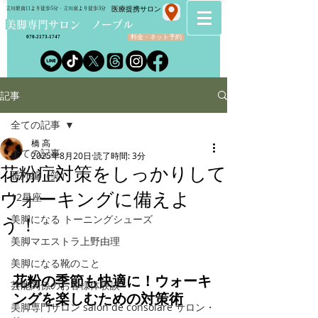
​医療提携サロン
立川駅南口より徒歩5分・立川南より徒歩3分
​美脚専門サロン ノーブル
料金・ネット予約
070-2173-1747
記事
全ての記事
橋 高
全ての記事
2025年8月20日
読了時間: 3分
花粉症対策をしっかりして
番外編（笑）
ウォーキングに備えよ
12星座
美脚になる トーニングシューズ
う！
美脚マエストラ上野由理
美脚になる靴のこと
花粉の季節も快適に！ウォーキ
芸能関係のお客様体験談
ングを楽しむための対策術
美脚専門サロン salon de consolare サロン・