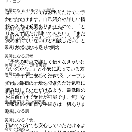
ド・コン
美脚になる セルフケア製品
はい、ノーブルではお名前だけでご予
約いただけます。自己紹介や詳しい情
こどもの足
報の入力は必要ありませんので、「と
美脚になる サンダル・ミュール
りあえず話だけ聞いてみたい」「まだ
美脚になる ストッキング・フットウエア
決めきれていないけど相談したい」と
美脚になる 足のトラブル解決
いう方にもぴったりです。
美脚になる思考
「予約の時点で詳しく伝えなきゃいけ
美脚セミナー 講演実績
ないのかな…」と不安に思っている方
美脚になる 雨・レインシューズ
も、どうぞご安心ください。ノーブル
では、最初の一歩をできるだけ気軽に
デキるオトコにオススメの靴
踏み出していただけるよう、最低限の
美脚になる ウォーキング
お名前だけで受付が可能です。無理な
美脚専門サロン体験談
情報提供や面倒な手続きは一切ありま
美脚になる肌
せん。
美脚になる「食」
初めての方でも安心していただけるよ
今すぐ始める