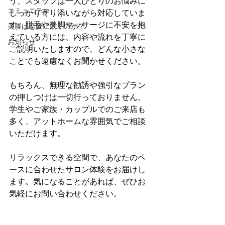
う、スタッフは一人ひとりのお悩みに
コミュニティ
しっかり寄り添いながら対応していま
す。脱毛や美脚マッサージに不安を抱
美脚は恋愛に効くのか？
えている方には、内容や流れを丁寧に
お知らせ
ご説明いたしますので、どんな小さな
ことでも遠慮なくお聞かせください。
もちろん、無理な勧誘や強引なプラン
の押しつけは一切行っておりません。
学生やご家族・カップルでのご来店も
多く、アットホームな雰囲気でご相談
いただけます。
リラックスできる空間で、あなたのペ
ースに合わせたサロン体験をお届けし
ます。気になることがあれば、ぜひお
気軽にお問い合わせください。