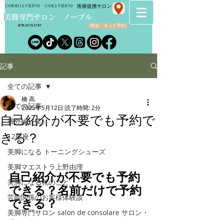
​医療提携サロン
立川駅南口より徒歩5分・立川南より徒歩3分
​美脚専門サロン ノーブル
料金・ネット予約
070-2173-1747
記事
全ての記事
橋 高
全ての記事
2025年5月12日
読了時間: 2分
自己紹介が不要でも予約で
番外編（笑）
きる？
12星座
美脚になる トーニングシューズ
美脚マエストラ上野由理
自己紹介が不要でも予約
美脚になる靴のこと
できる？名前だけで予約
芸能関係のお客様体験談
できる？
美脚専門サロン salon de consolare サロン・