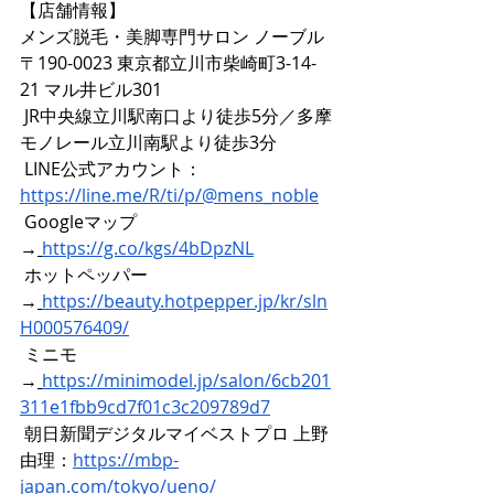
【店舗情報】
メンズ脱毛・美脚専門サロン ノーブル
〒190-0023 東京都立川市柴崎町3-14-
21 マル井ビル301
 JR中央線立川駅南口より徒歩5分／多摩
モノレール立川南駅より徒歩3分
LINE公式アカウント：
https://line.me/R/ti/p/@mens_noble
 Googleマップ 
→
https://g.co/kgs/4bDpzNL
ホットペッパー 
→
https://beauty.hotpepper.jp/kr/sln
H000576409/
 ミニモ 
→
https://minimodel.jp/salon/6cb201
311e1fbb9cd7f01c3c209789d7
 朝日新聞デジタルマイベストプロ 上野
由理：
https://mbp-
japan.com/tokyo/ueno/