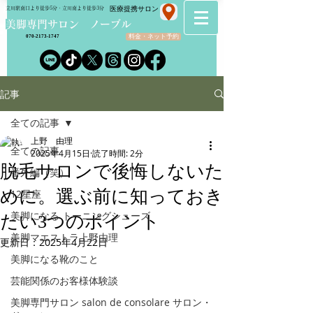
​医療提携サロン
立川駅南口より徒歩5分・立川南より徒歩3分
​美脚専門サロン ノーブル
料金・ネット予約
070-2173-1747
記事
全ての記事
上野 由理
全ての記事
2025年4月15日
読了時間: 2分
脱毛サロンで後悔しないた
番外編（笑）
めに。選ぶ前に知っておき
12星座
美脚になる トーニングシューズ
たい3つのポイント
美脚マエストラ上野由理
更新日：
2025年4月22日
美脚になる靴のこと
芸能関係のお客様体験談
美脚専門サロン salon de consolare サロン・