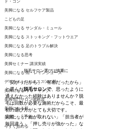
ド・コン
美脚になる セルフケア製品
こどもの足
美脚になる サンダル・ミュール
美脚になる ストッキング・フットウエア
美脚になる 足のトラブル解決
美脚になる思考
美脚セミナー 講演実績
脱毛サロン選びは慎重に
美脚になる 雨・レインシューズ
デキるオトコにオススメの靴
「安かったから」「有名だったから」
と選んだ
脱毛サロンで
、思ったように
美脚になる ウォーキング
通えなかった経験はありませんか？脱
美脚専門サロン体験談
毛は回数が必要な施術だからこそ、最
美脚になる肌
初の選び方がとても大切です。
実際、「予約が取れない」「担当者が
美脚になる「食」
毎回違う」「押し売りが強かった」な
今すぐ始める