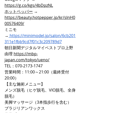
https://g.co/kgs/4bDpzNL
ホットペッパー
 → 
https://beauty.hotpepper.jp/kr/slnH0
00576409/
ミニモ
→
https://minimodel.jp/salon/6cb201
311e1fbb9cd7f01c3c209789d7
朝日新聞デジタルマイベストプロ上野
由理 
https://mbp-
japan.com/tokyo/ueno/
TEL：070-2173-1747
営業時間：11:00～21:00（最終受付
20:00）
【主な施術メニュー】
メンズ脱毛（ヒゲ脱毛、VIO脱毛、全身
脱毛）
美脚マッサージ（3本指歩行を含む）
ブラジリアンワックス