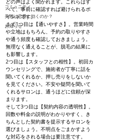
どの声はよく聞かれます。これらはす
コミュニティ
べて、事前に確認すれば避けられるポ
美脚は恋愛に効くのか？
イントです。
まず1つ目は【通いやすさ】。営業時間
お知らせ
や立地はもちろん、予約の取りやすさ
や通う頻度も確認しておきましょう。
無理なく通えることが、脱毛の結果に
も影響します。
2つ目は【スタッフとの相性】。初回カ
ウンセリングで、施術者が丁寧に話を
聞いてくれるか、押し売りをしないか
を見てください。不安や疑問を聞いて
くれるサロンは、通うほどに信頼が深
まります。
そして3つ目は【契約内容の透明性】。
回数や料金の説明がわかりやすく、き
ちんとした契約書を提示するサロンを
選びましょう。不明点をごまかすよう
な対応をされる場合は要注意です。