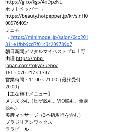
https://g.co/kgs/4bDpzNL
ホットペッパー → 
https://beauty.hotpepper.jp/kr/slnH0
00576409/
ミニモ
→
https://minimodel.jp/salon/6cb201
311e1fbb9cd7f01c3c209789d7
朝日新聞デジタルマイベストプロ上野
由理 
https://mbp-
japan.com/tokyo/ueno/
TEL：070-2173-1747
営業時間：11:00～21:00（最終受付
20:00）
【主な施術メニュー】
メンズ脱毛（ヒゲ脱毛、VIO脱毛、全身
脱毛）
美脚マッサージ（3本指歩行を含む）
ブラジリアンワックス
ララピール