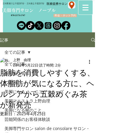
​医療提携サロン
立川駅南口より徒歩5分・立川南より徒歩3分
​美脚専門サロン ノーブル
料金・ネット予約
070-2173-1747
記事
全ての記事
上野 由理
全ての記事
2012年5月22日
読了時間: 2分
脂肪を消費しやすくする、
番外編（笑）
体脂肪が気になる方に、ヘ
12星座
美脚になる トーニングシューズ
ルシアから五穀めぐみ茶
美脚マエストラ上野由理
が新発売
美脚になる靴のこと
更新日：
2025年4月25日
芸能関係のお客様体験談
美脚専門サロン salon de consolare サロン・