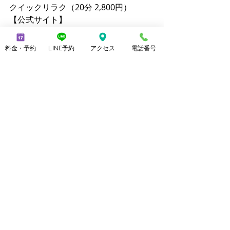
クイックリラク（20分 2,800円）
【公式サイト】
メンズ脱毛ノーブル：
https://www.mensnoble.com
料金・予約
LINE予約
アクセス
電話番号
美脚専門サロンノーブル：
http://www.consolare.net
【SNS】
Instagram（メンズ脱毛）：
@mens_noble
Instagram（上野由理）：
@yuri_uenoble
TikTok（メンズ脱毛）：@mens_noble
TikTok（上野由理）：@yuri_uenoble
Threads：@yuri_uenoble
#ヘルシア
美脚になる セルフケア製品