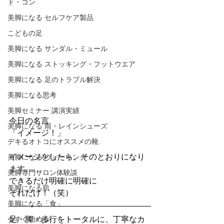
ド・コン
美脚になる セルフケア製品
こどもの足
美脚になる サンダル・ミュール
美脚になる ストッキング・フットウエア
美脚になる 足のトラブル解決
美脚になる思考
美脚セミナー 講演実績
今日の名言
美脚になる 雨・レインシューズ
「イメージ！」
デキるオトコにオススメの靴
イメージをしたら、そのとおりになり
美脚になる ウォーキング
ます。
美脚専門サロン体験談
できるだけ明確に明確に
美脚になる肌
それだけ！（笑）
美脚になる「食」
足・脚・歩行をトータルに、丁寧なカ
今すぐ始める