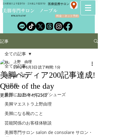
​医療提携サロン
立川駅南口より徒歩5分・立川南より徒歩3分
​美脚専門サロン ノーブル
料金・ネット予約
070-2173-1747
記事
全ての記事
上野 由理
全ての記事
2012年6月3日
読了時間: 1分
美脚ペディア200記事達成!
番外編（笑）
Quote of the day
12星座
美脚になる トーニングシューズ
更新日：
2025年4月25日
美脚マエストラ上野由理
美脚になる靴のこと
芸能関係のお客様体験談
美脚専門サロン salon de consolare サロン・