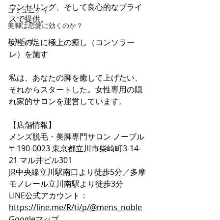
ウンセリング、そして良心的なプライ
コミュニティ
スで提供。
美脚は恋愛に効くのか？
お知らせ
女性の足に極上の癒し（コンソラー
レ）を施す
私は、あなたの脚を癒して上げたい、
それからスタートした。女性専用の隠
れ家的サロンを運営しています。
【店舗情報】
メンズ脱毛・美脚専門サロン ノーブル
〒190-0023 東京都立川市柴崎町3-14-
21 マル井ビル301
JR中央線立川駅南口より徒歩5分／多摩
モノレール立川南駅より徒歩3分
LINE公式アカウント：
https://line.me/R/ti/p/@mens_noble
Googleマップ → 