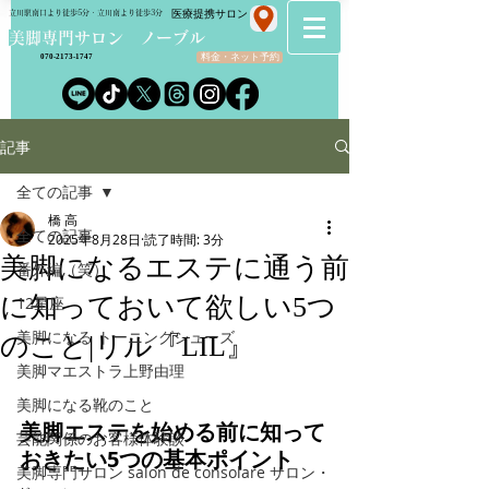
​医療提携サロン
立川駅南口より徒歩5分・立川南より徒歩3分
​美脚専門サロン ノーブル
料金・ネット予約
070-2173-1747
記事
全ての記事
橋 高
全ての記事
2025年8月28日
読了時間: 3分
美脚になるエステに通う前
番外編（笑）
に知っておいて欲しい5つ
12星座
美脚になる トーニングシューズ
のこと|リル『LIL』
美脚マエストラ上野由理
美脚になる靴のこと
美脚エステを始める前に知って
芸能関係のお客様体験談
おきたい5つの基本ポイント
美脚専門サロン salon de consolare サロン・