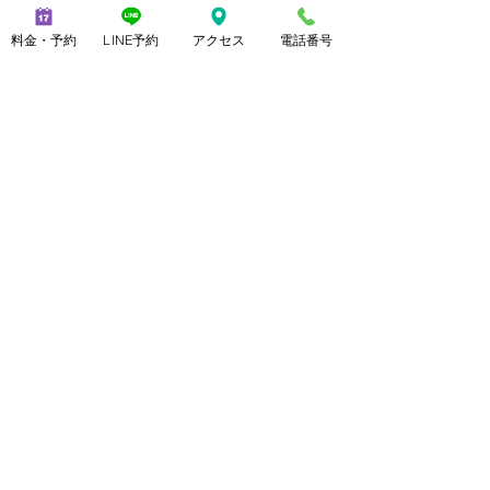
https://www.mensnoble.com
・美脚専門サロンノーブル：
料金・予約
LINE予約
アクセス
電話番号
http://www.consolare.net
【SNS】 
Instagram（メンズ脱毛）：
@mens_noble 
Instagram（上野由理）：
@yuri_uenoble 
TikTok（メンズ脱毛）：
@mens_noble 
TikTok（上野由理）：@yuri_uenoble 
Threads：@yuri_uenoble