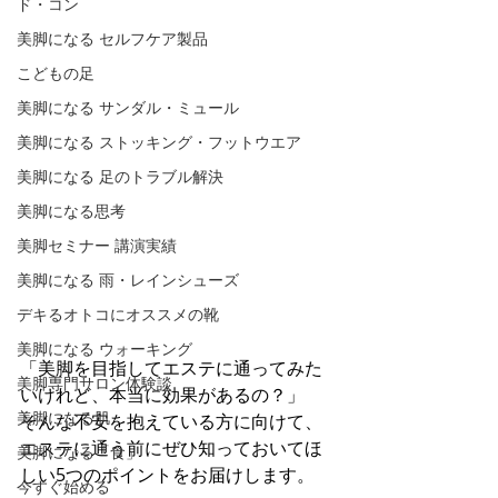
ド・コン
美脚になる セルフケア製品
こどもの足
美脚になる サンダル・ミュール
美脚になる ストッキング・フットウエア
美脚になる 足のトラブル解決
美脚になる思考
美脚セミナー 講演実績
美脚になる 雨・レインシューズ
デキるオトコにオススメの靴
美脚になる ウォーキング
「美脚を目指してエステに通ってみた
美脚専門サロン体験談
いけれど、本当に効果があるの？」 
美脚になる肌
そんな不安を抱えている方に向けて、
エステに通う前にぜひ知っておいてほ
美脚になる「食」
しい5つのポイントをお届けします。
今すぐ始める