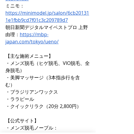
ミニモ：
https://minimodel.jp/salon/6cb20131
1e1fbb9cd7f01c3c209789d7
朝日新聞デジタルマイベストプロ 上野
由理：
https://mbp-
japan.com/tokyo/ueno/
【主な施術メニュー】 
・メンズ脱毛（ヒゲ脱毛、VIO脱毛、全
身脱毛） 
・美脚マッサージ（3本指歩行を含
む） 
・ブラジリアンワックス 
・ララピール 
・クイックリラク（20分 2,800円）
【公式サイト】 
・メンズ脱毛ノーブル：