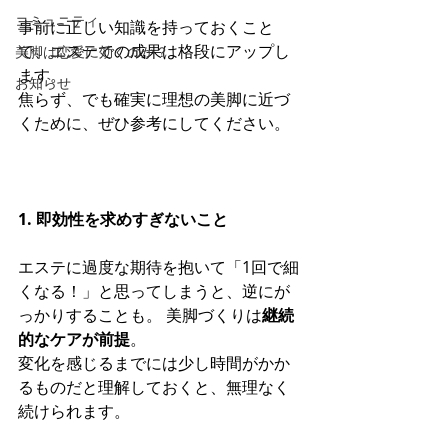
コミュニティ
事前に正しい知識を持っておくこと
で、エステでの成果は格段にアップし
美脚は恋愛に効くのか？
ます。
お知らせ
焦らず、でも確実に理想の美脚に近づ
くために、ぜひ参考にしてください。
1. 即効性を求めすぎないこと
エステに過度な期待を抱いて「1回で細
くなる！」と思ってしまうと、逆にが
っかりすることも。 美脚づくりは
継続
的なケアが前提
。
変化を感じるまでには少し時間がかか
るものだと理解しておくと、無理なく
続けられます。