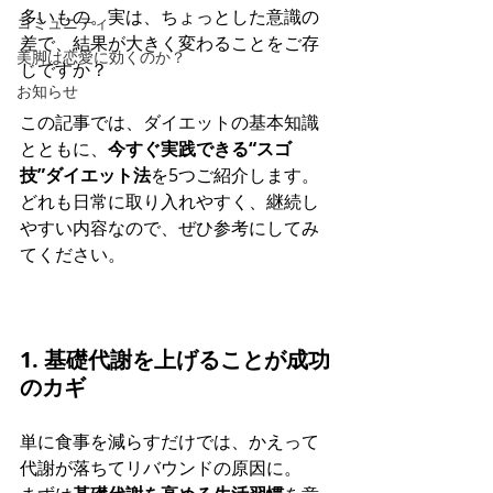
多いもの。実は、ちょっとした意識の
コミュニティ
差で、結果が大きく変わることをご存
美脚は恋愛に効くのか？
じですか？
お知らせ
この記事では、ダイエットの基本知識
とともに、
今すぐ実践できる“スゴ
技”ダイエット法
を5つご紹介します。
どれも日常に取り入れやすく、継続し
やすい内容なので、ぜひ参考にしてみ
てください。
1. 基礎代謝を上げることが成功
のカギ
単に食事を減らすだけでは、かえって
代謝が落ちてリバウンドの原因に。 