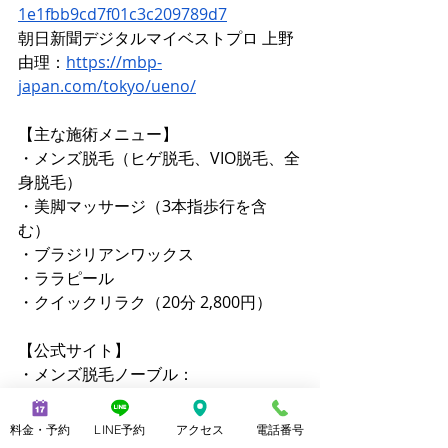
1e1fbb9cd7f01c3c209789d7
朝日新聞デジタルマイベストプロ 上野
由理：
https://mbp-
japan.com/tokyo/ueno/
【主な施術メニュー】 
・メンズ脱毛（ヒゲ脱毛、VIO脱毛、全
身脱毛） 
・美脚マッサージ（3本指歩行を含
む） 
・ブラジリアンワックス 
・ララピール 
・クイックリラク（20分 2,800円）
【公式サイト】 
・メンズ脱毛ノーブル：
https://www.mensnoble.com
・美脚専門サロンノーブル：
料金・予約
LINE予約
アクセス
電話番号
http://www.consolare.net