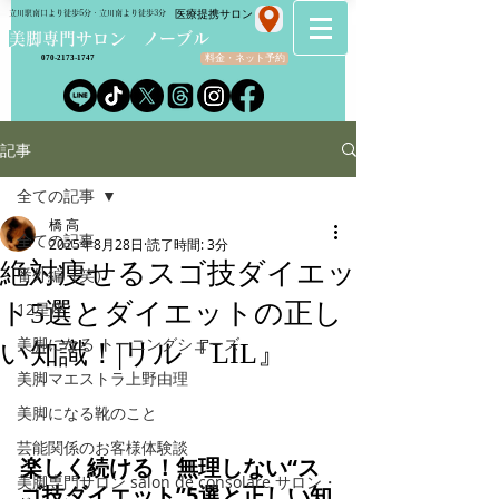
​医療提携サロン
立川駅南口より徒歩5分・立川南より徒歩3分
​美脚専門サロン ノーブル
料金・ネット予約
070-2173-1747
記事
全ての記事
橋 高
全ての記事
2025年8月28日
読了時間: 3分
絶対痩せるスゴ技ダイエッ
番外編（笑）
ト5選とダイエットの正し
12星座
美脚になる トーニングシューズ
い知識！|リル『LIL』
美脚マエストラ上野由理
美脚になる靴のこと
芸能関係のお客様体験談
楽しく続ける！無理しない“ス
美脚専門サロン salon de consolare サロン・
ゴ技ダイエット”5選と正しい知