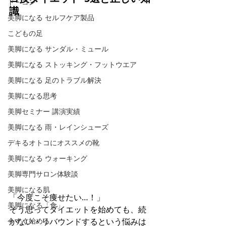
ド・コン
識
美脚になる セルフケア製品
こどもの足
美脚になる サンダル・ミュール
美脚になる ストッキング・フットウエア
美脚になる 足のトラブル解決
美脚になる思考
美脚セミナー 講演実績
美脚になる 雨・レインシューズ
デキるオトコにオススメの靴
美脚になる ウォーキング
美脚専門サロン体験談
美脚になる肌
「今度こそ痩せたい…！」 
美脚になる「食」
そう思ってダイエットを始めても、続
かない・リバウンドするという悩みは
今すぐ始める