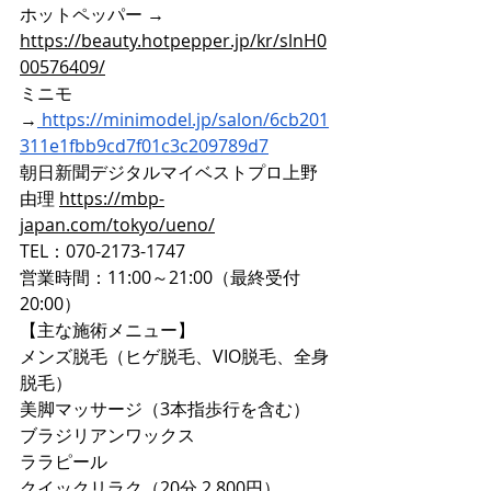
ホットペッパー → 
https://beauty.hotpepper.jp/kr/slnH0
00576409/
ミニモ
→
https://minimodel.jp/salon/6cb201
311e1fbb9cd7f01c3c209789d7
朝日新聞デジタルマイベストプロ上野
由理 
https://mbp-
japan.com/tokyo/ueno/
TEL：070-2173-1747
営業時間：11:00～21:00（最終受付
20:00）
【主な施術メニュー】
メンズ脱毛（ヒゲ脱毛、VIO脱毛、全身
脱毛）
美脚マッサージ（3本指歩行を含む）
ブラジリアンワックス
ララピール
クイックリラク（20分 2,800円）