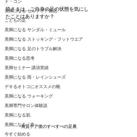
ド・コン
皆さまは、ご自身の足の状態を気にし
美脚になる セルフケア製品
たことはありますか？
こどもの足
美脚になる サンダル・ミュール
美脚になる ストッキング・フットウエア
美脚になる 足のトラブル解決
美脚になる思考
美脚セミナー 講演実績
美脚になる 雨・レインシューズ
デキるオトコにオススメの靴
美脚になる ウォーキング
美脚専門サロン体験談
美脚になる肌
美脚になる「食」
角質ケア後のすべすべの足裏
今すぐ始める