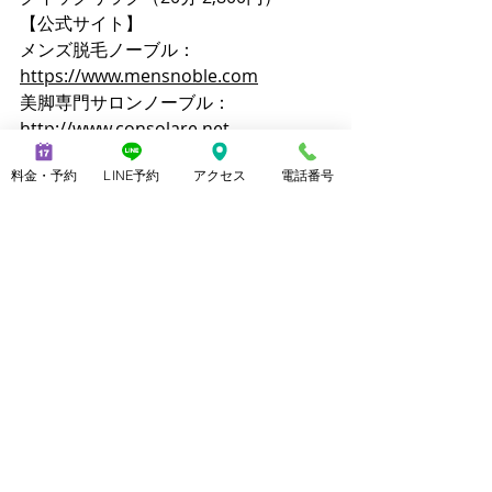
【公式サイト】
メンズ脱毛ノーブル：
https://www.mensnoble.com
美脚専門サロンノーブル：
http://www.consolare.net
【SNS】
料金・予約
LINE予約
アクセス
電話番号
Instagram（メンズ脱毛）：
@mens_noble
Instagram（上野由理）：
@yuri_uenoble
TikTok（メンズ脱毛）：@mens_noble
TikTok（上野由理）：@yuri_uenoble
Threads：@yuri_uenoble