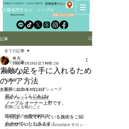
​医療提携サロン
立川駅南口より徒歩5分・立川南より徒歩3分
​美脚専門サロン ノーブル
料金・ネット予約
070-2173-1747
記事
全ての記事
橋 高
全ての記事
2025年3月29日
読了時間: 2分
素敵な足を手に入れるため
番外編（笑）
のケア方法
12星座
美脚になる トーニングシューズ
更新日：
2025年4月23日
皆さん、こんにちは♪
美脚マエストラ上野由理
ノーブル オーナー上野です。
美脚になる靴のこと
芸能関係のお客様体験談
今日は、当院で行っている施術をご紹
介させていただきます！
美脚専門サロン salon de consolare サロン・