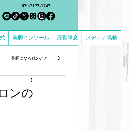
070-2173-1747
方式
美脚インソール
経営理念
メディア掲載
美脚になる靴のこと
ルフケア製品
ロンの
になる 足のトラブル解決
ススメの靴