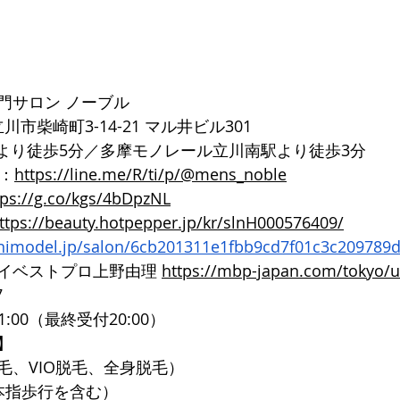
門サロン ノーブル
都立川市柴崎町3-14-21 マル井ビル301
口より徒歩5分／多摩モノレール立川南駅より徒歩3分
ト：
https://line.me/R/ti/p/@mens_noble
tps://g.co/kgs/4bDpzNL
ttps://beauty.hotpepper.jp/kr/slnH000576409/
inimodel.jp/salon/6cb201311e1fbb9cd7f01c3c209789
イベストプロ上野由理 
https://mbp-japan.com/tokyo/
7
1:00（最終受付20:00）
】
毛、VIO脱毛、全身脱毛）
本指歩行を含む）