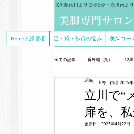
立川駅南口より徒歩5分・立川南より
​美脚専門サロ
Homeと経営者
足・靴・歩行の悩み
美脚コー
全ての記事
番外編（笑）
12
上野 由理
2025
芸能関係のお客様体験談
美脚専
立川で“
こどもの足
美脚になる サン
扉を、私
更新日：
2025年4月22日
美脚になる思考
美脚セミナー