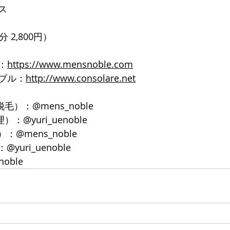
ス
 2,800円）
：
https://www.mensnoble.com
ブル：
http://www.consolare.net
脱毛）：@mens_noble
）：@yuri_uenoble
：@mens_noble
yuri_uenoble
noble