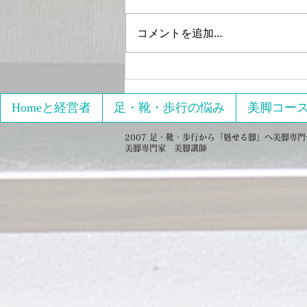
コメントを追加…
2021年4月15日17日開催
「【オンライン】限定 初心
者向け3回でパーフェクトの
Homeと経営者
足・靴・歩行の悩み
美脚コー
美脚をゲットする」へのレビ
2007 足・靴・歩行から「魅せる脚」へ美脚専門サロ
ュー
美脚専門家 美脚講師