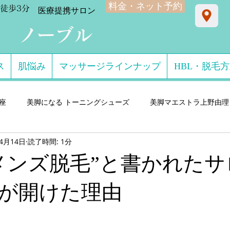
料金・ネット予約
徒歩3分
​医療提携サロン
ン ノーブル
ス
肌悩み
マッサージラインナップ
HBL・脱毛
星座
美脚になる トーニングシューズ
美脚マエストラ上野由理
年4月14日
読了時間: 1分
門サロン salon de consolare サロン・ド・コン
美脚になる セ
メンズ脱毛”と書かれたサ
ダル・ミュール
美脚になる ストッキング・フットウエア
美脚
が開けた理由
 講演実績
美脚になる 雨・レインシューズ
デキるオトコにオ