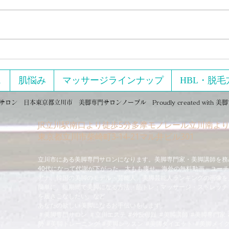
【実
マッ
た 
い…」 「いろんなダイエ
試した
セルライトはプロのマッサー
て、
ジに頼らず100円で解決100円
そん
ショップのあるものを使って
ス
肌悩み
マッサージラインナップ
HBL・脱毛
発講座 『美脚のために
セルライト潰しが出来ます。
イズ
ン 日本東京都立川市 美脚専門サロンノーブル Proudly created with
美脚
（Zoom開
JR立川駅南口より徒歩5分多摩モノレール立川南より
タイ
​東京都立川市柴崎町3-14-21マル井ビル301
し、
立川市にある美脚専門サロンになります。美脚専門家・美脚講師を務
40代になって代謝が下がった。太もも痩せ、海外の無料動画、ユー
アナ、韓国の美脚のモデル・芸能人、美脚芸能人ランキングの画像を
簡単に、短期間で美脚になる方法、筋トレ・マッサージ・ストレッチ
を履きこなしたい。など
あなたの欲しい美脚になるお手伝いをします。
＃美脚専門サロン ＃立川エステ #外反母趾 #美脚講師 #美脚専門家 
勢 #美脚トレーニング #美脚レッスン #美脚ダイエット #美脚メイク