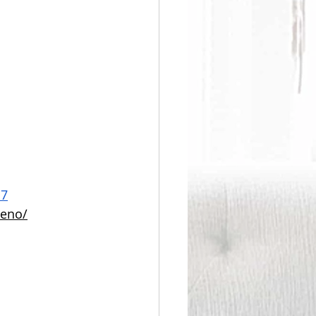
d7
ueno/