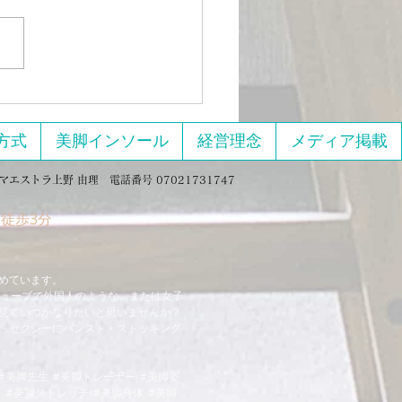
績紹介】美脚エクササイズ＆
サージ集中講座を開催しまし
「コロナ太りが止まらな
ットを
けど続かない」 「ラクし
でもちゃんと痩せたい！」
な声に応えて、オンライン単
方式
美脚インソール
経営理念
メディア掲載
エクササ
とマッサージをしまくる』
マエストラ上野 由理 電話番号 07021731747
催） を実施しました。
徒歩3分
トル通り、とにかく体を動か
笑いながら脚をスッキリさせ
ていく90分。 パジャマでも、
めています。
チューブで外国人のような、または女子
見ていつかなりたいと思いませんか？
・セクシーにパンスト・ストッキング
#美脚先生 #美脚トレーナー #美脚姿
 #美脚ストレッチ #美脚身体 #美脚