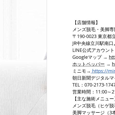
【店舗情報】
メンズ脱毛・美脚専
〒190-0023 東京
JR中央線立川駅南
LINE公式アカウン
Googleマップ → 
ht
ホットペッパー
 → 
h
ミニモ→
https://m
朝日新聞デジタルマ
TEL：070-2173-174
営業時間：11:00～2
【主な施術メニュー
メンズ脱毛（ヒゲ脱
美脚マッサージ（3