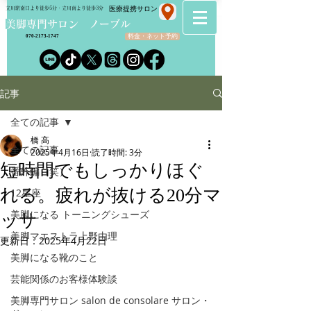
​医療提携サロン
立川駅南口より徒歩5分・立川南より徒歩3分
​美脚専門サロン ノーブル
料金・ネット予約
070-2173-1747
記事
全ての記事
橋 高
全ての記事
2025年4月16日
読了時間: 3分
短時間でもしっかりほぐ
番外編（笑）
れる。疲れが抜ける20分マ
12星座
美脚になる トーニングシューズ
ッサ
美脚マエストラ上野由理
更新日：
2025年4月22日
美脚になる靴のこと
芸能関係のお客様体験談
美脚専門サロン salon de consolare サロン・