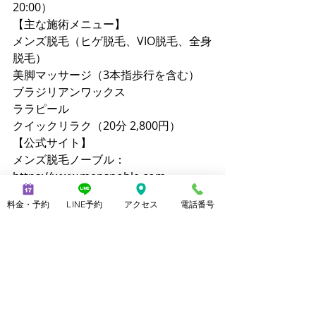
20:00）
【主な施術メニュー】
メンズ脱毛（ヒゲ脱毛、VIO脱毛、全身
脱毛）
美脚マッサージ（3本指歩行を含む）
ブラジリアンワックス
ララピール
クイックリラク（20分 2,800円）
【公式サイト】
メンズ脱毛ノーブル：
https://www.mensnoble.com
美脚専門サロンノーブル：
料金・予約
LINE予約
アクセス
電話番号
http://www.consolare.net
【SNS】
Instagram（メンズ脱毛）：
@mens_noble
Instagram（上野由理）：
@yuri_uenoble
TikTok（メンズ脱毛）：@mens_noble