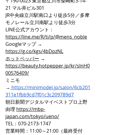
〒190-0023 東京都立川市柴崎町3-14-
21 マル井ビル301
JR中央線立川駅南口より徒歩5分／多摩
モノレール立川南駅より徒歩3分
LINE公式アカウント：
https://line.me/R/ti/p/@mens_noble
Googleマップ → 
https://g.co/kgs/4bDpzNL
ホットペッパー
 → 
https://beauty.hotpepper.jp/kr/slnH0
00576409/
ミニモ
→
https://minimodel.jp/salon/6cb201
311e1fbb9cd7f01c3c209789d7
朝日新聞デジタルマイベストプロ上野
由理 
https://mbp-
japan.com/tokyo/ueno/
TEL：070-2173-1747
営業時間：11:00～21:00（最終受付