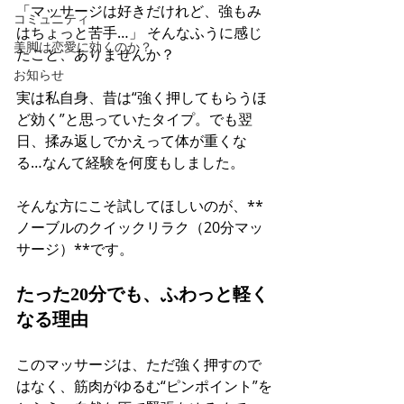
「マッサージは好きだけれど、強もみ
コミュニティ
はちょっと苦手…」 そんなふうに感じ
美脚は恋愛に効くのか？
たこと、ありませんか？
お知らせ
実は私自身、昔は“強く押してもらうほ
ど効く”と思っていたタイプ。でも翌
日、揉み返しでかえって体が重くな
る…なんて経験を何度もしました。
そんな方にこそ試してほしいのが、**
ノーブルのクイックリラク（20分マッ
サージ）**です。
たった20分でも、ふわっと軽く
なる理由
このマッサージは、ただ強く押すので
はなく、筋肉がゆるむ“ピンポイント”を