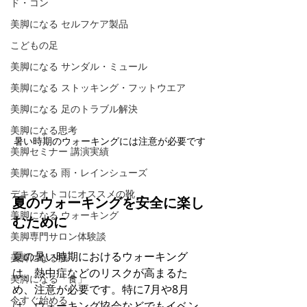
ド・コン
美脚になる セルフケア製品
こどもの足
美脚になる サンダル・ミュール
美脚になる ストッキング・フットウエア
美脚になる 足のトラブル解決
美脚になる思考
暑い時期のウォーキングには注意が必要です
美脚セミナー 講演実績
美脚になる 雨・レインシューズ
デキるオトコにオススメの靴
夏のウォーキングを安全に楽し
美脚になる ウォーキング
むために
美脚専門サロン体験談
夏の暑い時期におけるウォーキング
美脚になる肌
は、熱中症などのリスクが高まるた
美脚になる「食」
め、注意が必要です。​特に7月や8月
今すぐ始める
は、ウォーキング協会などでもイベン