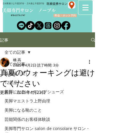
​医療提携サロン
立川駅南口より徒歩5分・立川南より徒歩3分
​美脚専門サロン ノーブル
料金・ネット予約
070-2173-1747
記事
全ての記事
橋 高
全ての記事
2025年4月2日
読了時間: 3分
真夏のウォーキングは避け
番外編（笑）
てください
12星座
美脚になる トーニングシューズ
更新日：
2025年4月23日
美脚マエストラ上野由理
美脚になる靴のこと
芸能関係のお客様体験談
美脚専門サロン salon de consolare サロン・