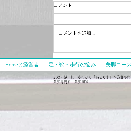
コメント
コメントを追加…
2021年4月15日17日開催
「【オンライン】限定 初心
者向け3回でパーフェクトの
Homeと経営者
足・靴・歩行の悩み
美脚コー
美脚をゲットする」へのレビ
2007 足・靴・歩行から「魅せる脚」へ美脚専門サロ
ュー
美脚専門家 美脚講師