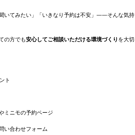
聞いてみたい」「いきなり予約は不安」――そんな気持
専門サロン体験談
美脚になる肌
美脚になる「食」
今
ての方でも
安心してご相談いただける環境づくり
を大切
くのか？
お知らせ
ウント
やミニモの予約ページ
問い合わせフォーム