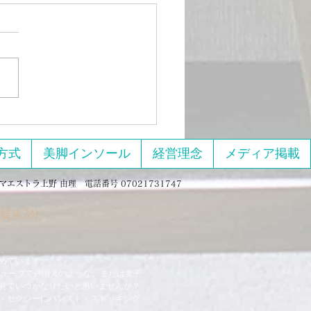
11日、13日開催美脚のた
エクササイズとマッサー
しまくる回
績紹介】美脚エクササイズ＆
サージ集中講座を開催しまし
「コロナ太りが止まらな
ットを
けど続かない」 「ラクし
でもちゃんと痩せたい！」
な声に応えて、オンライン単
方式
美脚インソール
経営理念
メディア掲載
エクササ
とマッサージをしまくる』
マエストラ上野 由理 電話番号 07021731747
催） を実施しました。
徒歩3分
トル通り、とにかく体を動か
笑いながら脚をスッキリさせ
ていく90分。 パジャマでも、
めています。
チューブで外国人のような、または女子
見ていつかなりたいと思いませんか？
・セクシーにパンスト・ストッキング