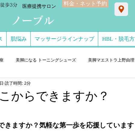
料金・ネット予約
徒歩3分
​医療提携サロン
ン ノーブル
ス
肌悩み
マッサージラインナップ
HBL・脱毛
星座
美脚になる トーニングシューズ
美脚マエストラ上野由理
7日
読了時間: 2分
門サロン salon de consolare サロン・ド・コン
美脚になる セ
こからできますか？
ダル・ミュール
美脚になる ストッキング・フットウエア
美脚
できますか？気軽な第一歩を応援しています
 講演実績
美脚になる 雨・レインシューズ
デキるオトコにオ