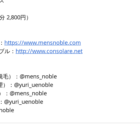
ス
 2,800円）
：
https://www.mensnoble.com
ブル：
http://www.consolare.net
脱毛）：@mens_noble
）：@yuri_uenoble
：@mens_noble
yuri_uenoble
noble