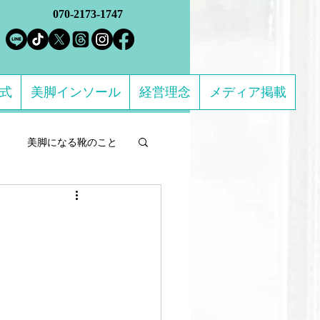
070-2173-1747
方式
美脚インソール
経営理念
メディア掲載
美脚になる靴のこと
ルフケア製品
になる 足のトラブル解決
ススメの靴