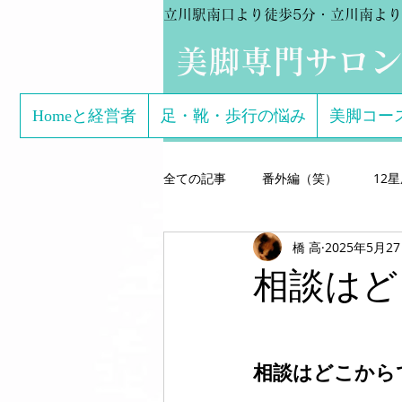
立川駅南口より徒歩5分・立川南より
​美脚専門サロ
Homeと経営者
足・靴・歩行の悩み
美脚コー
全ての記事
番外編（笑）
12
橋 高
2025年5月2
芸能関係のお客様体験談
美脚専
相談はど
こどもの足
美脚になる サン
相談はどこから
美脚になる思考
美脚セミナー