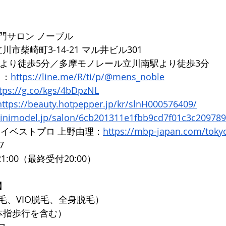
門サロン ノーブル
都立川市柴崎町3-14-21 マル井ビル301
口より徒歩5分／多摩モノレール立川南駅より徒歩3分
ト：
https://line.me/R/ti/p/@mens_noble
tps://g.co/kgs/4bDpzNL
https://beauty.hotpepper.jp/kr/slnH000576409/
minimodel.jp/salon/6cb201311e1fbb9cd7f01c3c20978
マイベストプロ 上野由理：
https://mbp-japan.com/toky
7
1:00（最終受付20:00）
】
毛、VIO脱毛、全身脱毛）
本指歩行を含む）