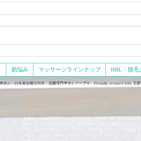
2月
めに
ジを
【実
マッ
た 
い…」 「いろんなダイエ
試した
セルライトはプロのマッサー
て、
ジに頼らず100円で解決100円
そん
ショップのあるものを使って
ス
肌悩み
マッサージラインナップ
HBL・脱毛
発講座 『美脚のために
セルライト潰しが出来ます。
イズ
ン 日本東京都立川市 美脚専門サロンノーブル Proudly created with
美脚
（Zoom開
JR立川駅南口より徒歩5分多摩モノレール立川南より
タイ
​東京都立川市柴崎町3-14-21マル井ビル301
し、
立川市にある美脚専門サロンになります。美脚専門家・美脚講師を務
40代になって代謝が下がった。太もも痩せ、海外の無料動画、ユー
アナ、韓国の美脚のモデル・芸能人、美脚芸能人ランキングの画像を
簡単に、短期間で美脚になる方法、筋トレ・マッサージ・ストレッチ