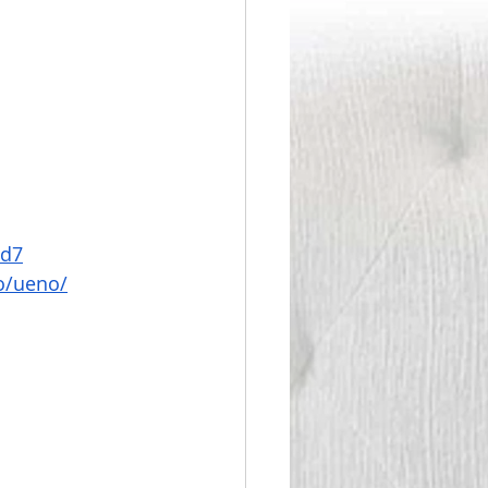
9d7
o/ueno/