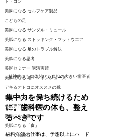
ド・コン
美脚になる セルフケア製品
こどもの足
美脚になる サンダル・ミュール
美脚になる ストッキング・フットウエア
美脚になる 足のトラブル解決
美脚になる思考
美脚セミナー 講演実績
精神的にも肉体的にも負担の大きい歯医者
美脚になる 雨・レインシューズ
デキるオトコにオススメの靴
集中力を保ち続けるため
美脚になる ウォーキング
美脚専門サロン体験談
に。歯科医の体も、整え
美脚になる肌
るべきです
美脚になる「食」
歯科医師の仕事は、予想以上にハード
今すぐ始める