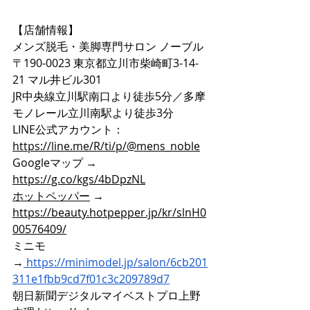
【店舗情報】
メンズ脱毛・美脚専門サロン ノーブル
〒190-0023 東京都立川市柴崎町3-14-
21 マル井ビル301
JR中央線立川駅南口より徒歩5分／多摩
モノレール立川南駅より徒歩3分
LINE公式アカウント：
https://line.me/R/ti/p/@mens_noble
Googleマップ → 
https://g.co/kgs/4bDpzNL
ホットペッパー
 → 
https://beauty.hotpepper.jp/kr/slnH0
00576409/
ミニモ
→
https://minimodel.jp/salon/6cb201
311e1fbb9cd7f01c3c209789d7
朝日新聞デジタルマイベストプロ上野