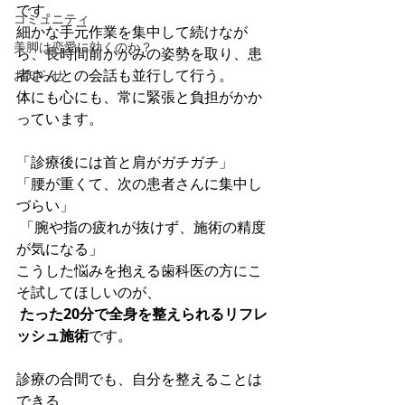
です。 
コミュニティ
細かな手元作業を集中して続けなが
美脚は恋愛に効くのか？
ら、長時間前かがみの姿勢を取り、患
者さんとの会話も並行して行う。 
お知らせ
体にも心にも、常に緊張と負担がかか
っています。
「診療後には首と肩がガチガチ」 
「腰が重くて、次の患者さんに集中し
づらい」
 「腕や指の疲れが抜けず、施術の精度
が気になる」 
こうした悩みを抱える歯科医の方にこ
そ試してほしいのが、
たった20分で全身を整えられるリフレ
ッシュ施術
です。
診療の合間でも、自分を整えることは
できる