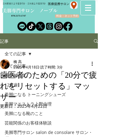
​医療提携サロン
立川駅南口より徒歩5分・立川南より徒歩3分
​美脚専門サロン ノーブル
料金・ネット予約
070-2173-1747
記事
全ての記事
橋 高
全ての記事
2025年4月18日
読了時間: 3分
歯医者のための「20分で疲
番外編（笑）
れをリセットする」マッ
12星座
美脚になる トーニングシューズ
サー
美脚マエストラ上野由理
更新日：
2025年4月22日
美脚になる靴のこと
芸能関係のお客様体験談
美脚専門サロン salon de consolare サロン・