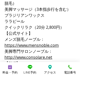
脱毛）
美脚マッサージ（3本指歩行を含む）
ブラジリアンワックス
ララピール
クイックリラク（20分 2,800円）
【公式サイト】
メンズ脱毛ノーブル：
https://www.mensnoble.com
美脚専門サロンノーブル：
http://www.consolare.net
【SNS】
Instagram（メンズ脱毛）：
料金・予約
LINE予約
アクセス
電話番号
@mens_noble
Instagram（上野由理）：
@yuri_uenoble
TikTok（メンズ脱毛）：@mens_noble
TikTok（上野由理）：@yuri_uenoble
Threads：@yuri_uenoble