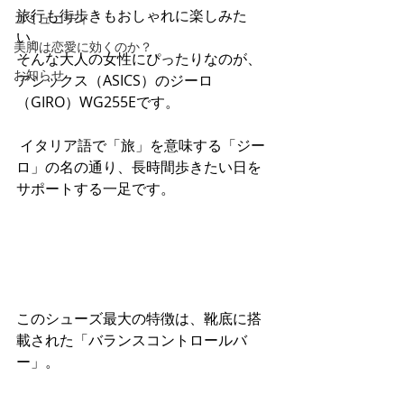
旅行も街歩きもおしゃれに楽しみた
コミュニティ
い。
美脚は恋愛に効くのか？
そんな大人の女性にぴったりなのが、
お知らせ
アシックス（ASICS）のジーロ
（GIRO）WG255Eです。
 イタリア語で「旅」を意味する「ジー
ロ」の名の通り、長時間歩きたい日を
サポートする一足です。
このシューズ最大の特徴は、靴底に搭
載された「バランスコントロールバ
ー」。