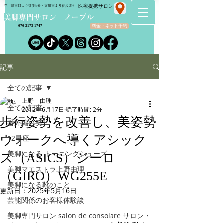
​医療提携サロン
立川駅南口より徒歩5分・立川南より徒歩3分
​美脚専門サロン ノーブル
料金・ネット予約
070-2173-1747
記事
全ての記事
上野 由理
全ての記事
2012年6月17日
読了時間: 2分
歩行姿勢を改善し、美姿勢
番外編（笑）
ウォークへ導くアシック
12星座
美脚になる トーニングシューズ
ス（ASICS）ジーロ
美脚マエストラ上野由理
（GIRO）WG255E
美脚になる靴のこと
更新日：
2025年5月16日
芸能関係のお客様体験談
美脚専門サロン salon de consolare サロン・