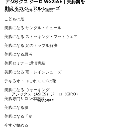
ド・コン
アシックス ジーロ WG255E｜美姿勢を
叶えるカジュアルシューズ
美脚になる セルフケア製品
こどもの足
美脚になる サンダル・ミュール
美脚になる ストッキング・フットウエア
美脚になる 足のトラブル解決
美脚になる思考
美脚セミナー 講演実績
美脚になる 雨・レインシューズ
デキるオトコにオススメの靴
美脚になる ウォーキング
アシックス（ASICS）ジーロ（GIRO）
美脚専門サロン体験談
WG255E
美脚になる肌
美脚になる「食」
今すぐ始める