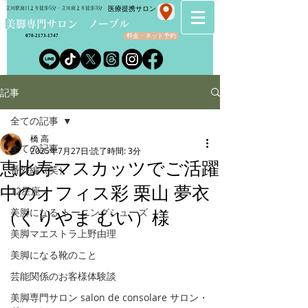
​医療提携サロン
立川駅南口より徒歩5分・立川南より徒歩3分
​美脚専門サロン ノーブル
料金・ネット予約
070-2173-1747
記事
全ての記事
橋 高
全ての記事
2025年7月27日
読了時間: 3分
恵比寿マスカッツでご活躍
番外編（笑）
中のオフィス彩 栗山 夢衣
12星座
美脚になる トーニングシューズ
（くりやま むい）様
美脚マエストラ上野由理
美脚になる靴のこと
芸能関係のお客様体験談
美脚専門サロン salon de consolare サロン・