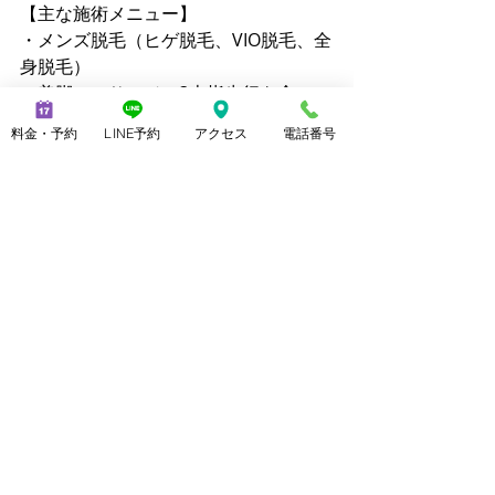
【主な施術メニュー】 
・メンズ脱毛（ヒゲ脱毛、VIO脱毛、全
身脱毛） 
・美脚マッサージ（3本指歩行を含
む） 
料金・予約
LINE予約
アクセス
電話番号
・ブラジリアンワックス 
・ララピール 
・クイックリラク（20分 2,800円）
【公式サイト】 
・メンズ脱毛ノーブル：
https://www.mensnoble.com
・美脚専門サロンノーブル：
http://www.consolare.net
【SNS】 
Instagram（メンズ脱毛）：
@mens_noble 
Instagram（上野由理）：