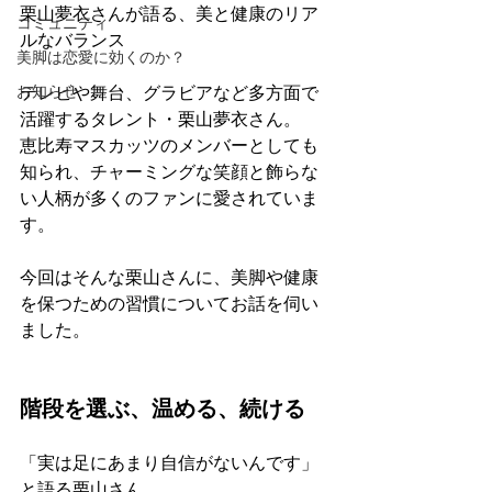
栗山夢衣さんが語る、美と健康のリア
コミュニティ
ルなバランス
美脚は恋愛に効くのか？
お知らせ
テレビや舞台、グラビアなど多方面で
活躍するタレント・栗山夢衣さん。 
恵比寿マスカッツのメンバーとしても
知られ、チャーミングな笑顔と飾らな
い人柄が多くのファンに愛されていま
す。
今回はそんな栗山さんに、美脚や健康
を保つための習慣についてお話を伺い
ました。
階段を選ぶ、温める、続ける
「実は足にあまり自信がないんです」
と語る栗山さん。 