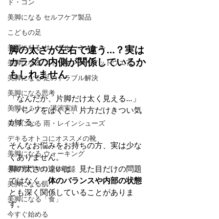
ド・コン
美脚になる セルフケア製品
こどもの足
美脚になる サンダル・ミュール
脚の太さが左右で違う…？実は
カラダの内側が関係しているか
美脚になる ストッキング・フットウエア
もしれません
美脚になる 足のトラブル解決
美脚になる思考
「なんだか、片脚だけ太く見える…」 
美脚セミナー 講演実績
「パンツをはくと、片方だけきつい気
がする」
美脚になる 雨・レインシューズ
デキるオトコにオススメの靴
そんなお悩みをお持ちの方、実は少な
美脚になる ウォーキング
くありません。 
脚の太さの違いは、見た目だけの問題
美脚専門サロン体験談
ではなく、
体のバランスや内部の状態
美脚になる肌
とも深く関係していることがありま
美脚になる「食」
す。
今すぐ始める