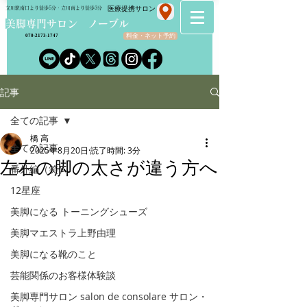
​医療提携サロン
立川駅南口より徒歩5分・立川南より徒歩3分
​美脚専門サロン ノーブル
料金・ネット予約
070-2173-1747
記事
全ての記事
橋 高
全ての記事
2025年8月20日
読了時間: 3分
左右の脚の太さが違う方へ
番外編（笑）
12星座
美脚になる トーニングシューズ
美脚マエストラ上野由理
美脚になる靴のこと
芸能関係のお客様体験談
美脚専門サロン salon de consolare サロン・