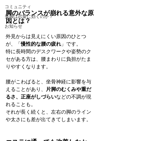
コミュニティ
脚のバランスが崩れる意外な原
美脚は恋愛に効くのか？
因とは？
お知らせ
外見からは見えにくい原因のひとつ
が、「
慢性的な腰の疲れ
」です。 
特に長時間のデスクワークや姿勢のク
セがある方は、腰まわりに負担がたま
りやすくなります。
腰がこわばると、坐骨神経に影響を与
えることがあり、
片脚のむくみや重だ
るさ、正座がしづらい
などの不調が現
れることも。 
それが長く続くと、左右の脚のライン
や太さにも差が出てきてしまいます。