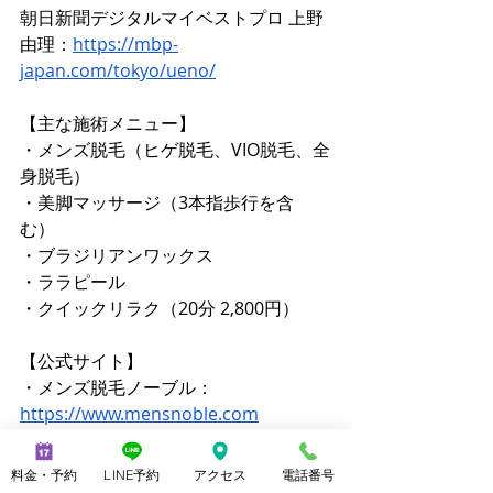
朝日新聞デジタルマイベストプロ 上野
由理：
https://mbp-
japan.com/tokyo/ueno/
【主な施術メニュー】 
・メンズ脱毛（ヒゲ脱毛、VIO脱毛、全
身脱毛） 
・美脚マッサージ（3本指歩行を含
む） 
・ブラジリアンワックス 
・ララピール 
・クイックリラク（20分 2,800円）
【公式サイト】 
・メンズ脱毛ノーブル：
https://www.mensnoble.com
・美脚専門サロンノーブル：
http://www.consolare.net
料金・予約
LINE予約
アクセス
電話番号